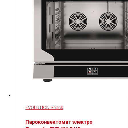
EVOLUTION Snack
Пароконвектомат электро