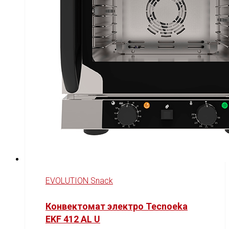
EVOLUTION Snack
Конвектомат электро Tecnoeka
EKF 412 AL U