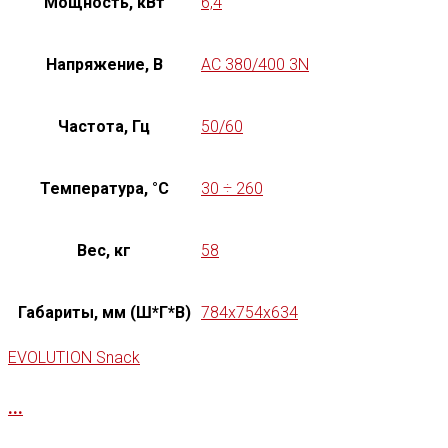
Мощность, кВт
6,4
Напряжение, В
AC 380/400 3N
Частота, Гц
50/60
Температура, °C
30 ÷ 260
Вес, кг
58
Габариты, мм (Ш*Г*В)
784x754x634
EVOLUTION Snack
...