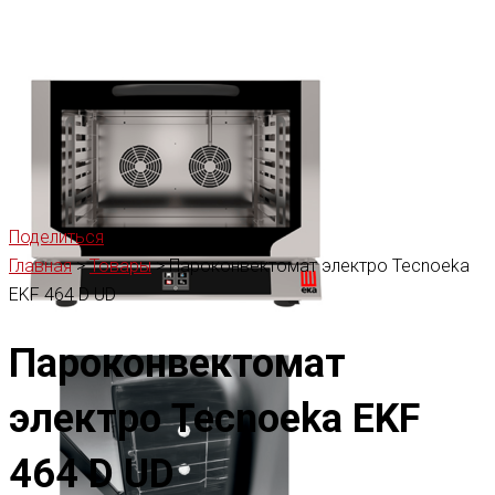
Поделиться
Главная
>
Товары
>
Пароконвектомат электро Tecnoeka
EKF 464 D UD
Пароконвектомат
электро Tecnoeka EKF
464 D UD