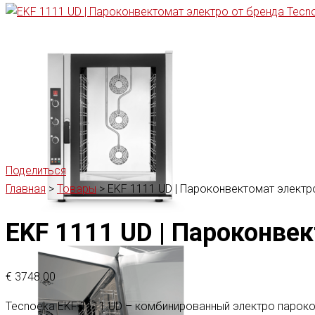
Поделиться
Главная
>
Товары
>
EKF 1111 UD | Пароконвектомат электр
EKF 1111 UD | Пароконве
€
3748.00
Tecnoeka EKF 1111 UD – комбинированный электро парокон