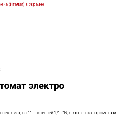
о
ктомат электро
вектомат, на 11 противней 1/1 GN, оснащен электромехан