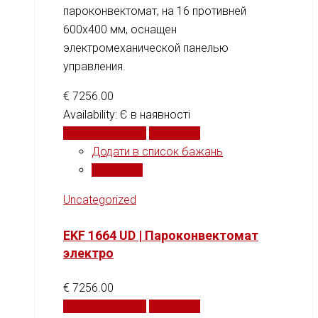
пароконвектомат, на 16 противней
600x400 мм, оснащен
электромеханической панелью
управления.
€
7256.00
Availability:
Є в наявності
Додати у кошик
Порівняти
Додати в список бажань
Порівняти
Uncategorized
EKF 1664 UD | Пароконвектомат
электро
€
7256.00
Додати у кошик
Порівняти