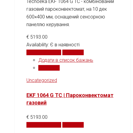
Tecnoeka EKF 1064 G TC - комбінований
газовий пароконвектомат, на 10 дек
600×400 мм, оснащений сенсорною
панеллю керування.
€
5193.00
Availability:
Є в наявності
Додати у кошик
Порівняти
Додати в список бажань
Порівняти
Uncategorized
EKF 1064 G TC | Пароконвектомат
газовий
€
5193.00
Додати у кошик
Порівняти