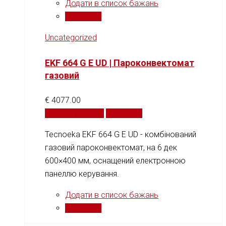
Додати в список бажань
Порівняти
Uncategorized
EKF 664 G E UD | Пароконвектомат
газовий
€
4077.00
Додати у кошик
Порівняти
Tecnoeka EKF 664 G E UD - комбінований
газовий пароконвектомат, на 6 дек
600×400 мм, оснащений електронною
панеллю керування.
Додати в список бажань
Порівняти