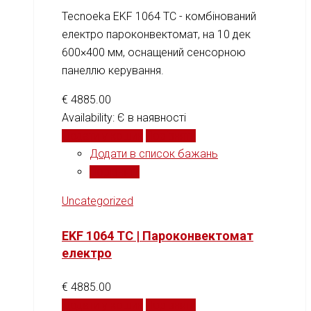
Tecnoeka EKF 1064 TC - комбінований
електро пароконвектомат, на 10 дек
600×400 мм, оснащений сенсорною
панеллю керування.
€
4885.00
Availability:
Є в наявності
Додати у кошик
Порівняти
Додати в список бажань
Порівняти
Uncategorized
EKF 1064 TC | Пароконвектомат
електро
€
4885.00
Додати у кошик
Порівняти