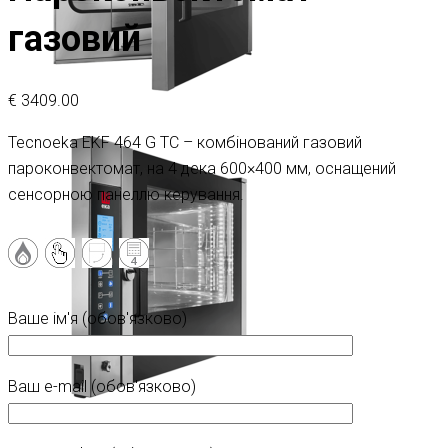
газовий
€
3409.00
Tecnoeka EKF 464 G TC – комбінований газовий
пароконвектомат, на 4 дека 600×400 мм, оснащений
сенсорною панеллю керування.
Ваше ім'я (обов'язково)
Ваш e-mail (обов'язково)