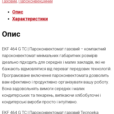
Газовий
,
Пароконвекційний
Опис
Характеристики
Опис
EKF 464 G TC | Пароконвектомат газовий – компактний
пароконвектомат мінімальних габаритних розмірів
ідеально підходить для середніх і малих закладів, які не
бажають відмовлятися від переваг передових технологій.
Програмоване включення пароконвектомата дозволить
вам ефективно і продуктивно організувати вашу роботу.
Вона задовольнять вимоги середніх і малих
кондитерських та пекарень, випікаючи хлібобулочні і
кондитерські вироби просто і інтуїтивно.
EKF 464 G TC | Пароконвектомат газовий Tecnoeka