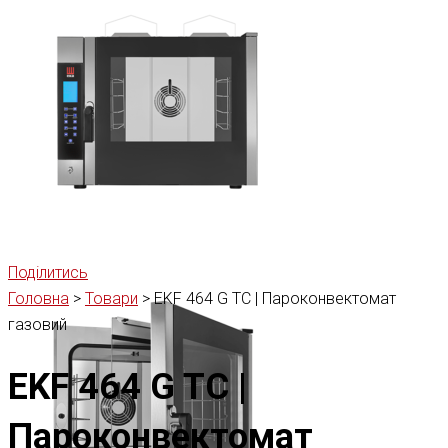
Поділитись
Головна
>
Товари
>
EKF 464 G TC | Пароконвектомат
газовий
EKF 464 G TC |
Пароконвектомат