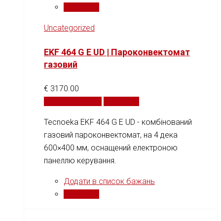
Порівняти
Uncategorized
EKF 464 G E UD | Пароконвектомат
газовий
€
3170.00
Додати у кошик
Порівняти
Tecnoeka EKF 464 G E UD - комбінований
газовий пароконвектомат, на 4 дека
600×400 мм, оснащений електроною
панеллю керування.
Додати в список бажань
Порівняти