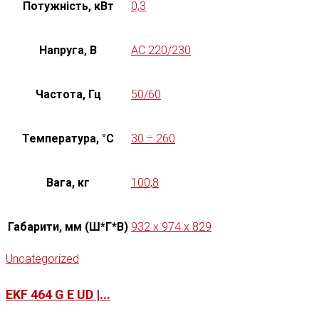
Потужність, кВт
0,3
Напруга, В
AC 220/230
Частота, Гц
50/60
Температура, °C
30 ÷ 260
Вага, кг
100,8
Габарити, мм (Ш*Г*В)
932 x 974 x 829
Uncategorized
EKF 464 G E UD |...