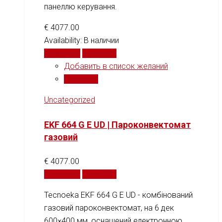
панеллю керування.
€
4077.00
Availability:
В наличии
В корзину
Сравнить
Добавить в список желаний
Сравнить
Uncategorized
EKF 664 G E UD | Пароконвектомат
газовий
€
4077.00
В корзину
Сравнить
Tecnoeka EKF 664 G E UD - комбінований
газовий пароконвектомат, на 6 дек
600×400 мм, оснащений електронною