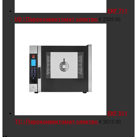
EKF 711
UD | Пароконвектомат электро
€
2503.00
EKF 511
TC | Пароконвектомат электро
€
2615.00