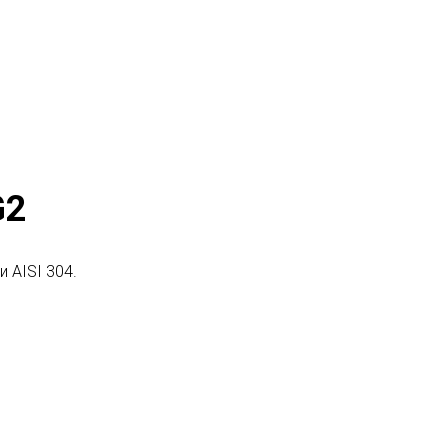
G2
 AISI 304.