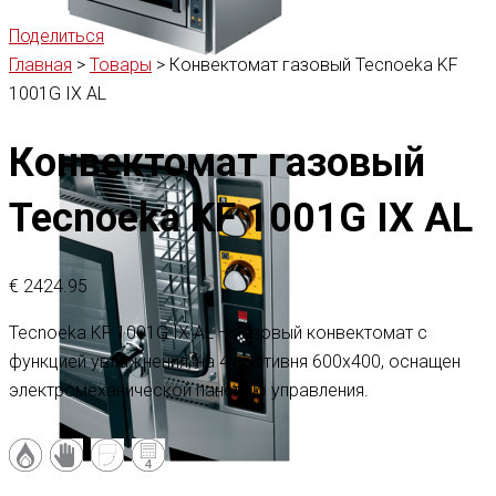
Поделиться
Главная
>
Товары
>
Конвектомат газовый Tecnoeka KF
1001G IX AL
Конвектомат газовый
Tecnoeka KF 1001G IX AL
€
2424.95
Tecnoeka KF 1001G IX AL – газовый конвектомат с
функцией увлажнения, на 4 противня 600х400, оснащен
электромеханической панелью управления.