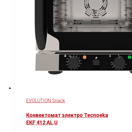
EVOLUTION Snack
Конвектомат электро Tecnoeka
EKF 412 AL U