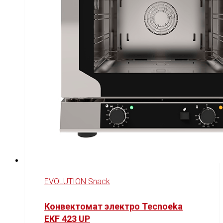
EVOLUTION Snack
Конвектомат электро Tecnoeka
EKF 423 UP