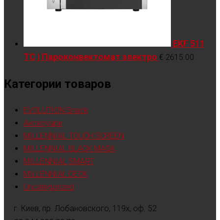
EKF 511
TC | Пароконвектомат электро
€
2615.00
Категории товаров
EVOLUTION Snack
Аксесуари
MILLENNIAL TOUCH SCREEN
MILLENNIAL BLACK MASK
MILLENNIAL SMART
MILLENNIAL DECK
Uncategorized
г. Киев, пр. Лобановского, 119х, оф. 52