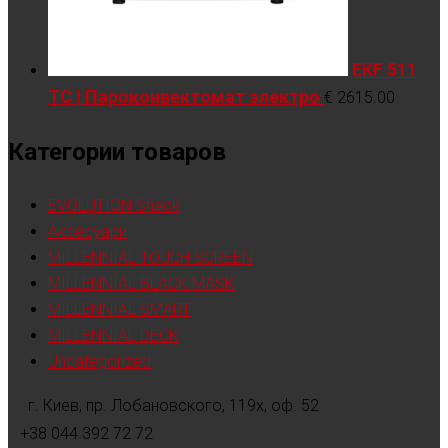
EKF 511
TC | Пароконвектомат электро
€
2615.00
Категории товаров
EVOLUTION Snack
Аксесуари
MILLENNIAL TOUCH SCREEN
MILLENNIAL BLACK MASK
MILLENNIAL SMART
MILLENNIAL DECK
Uncategorized
г. Киев, пр. Лобановского, 119х, оф. 52
+38 044 392 72 72