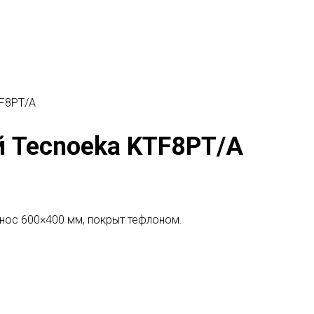
F8PT/A
 Tecnoeka KTF8PT/A
ос 600×400 мм, покрыт тефлоном.