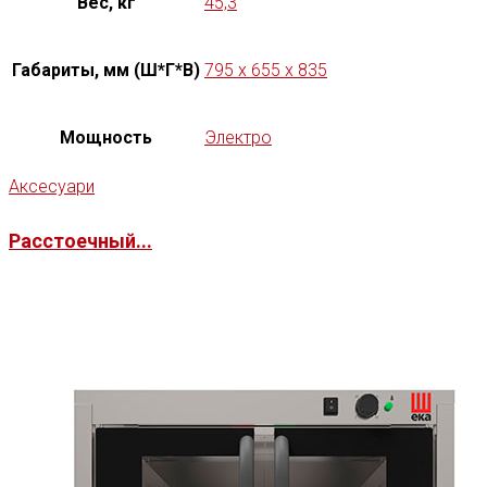
Вес, кг
45,3
Габариты, мм (Ш*Г*В)
795 x 655 x 835
Мощность
Электро
Аксесуари
Расстоечный...