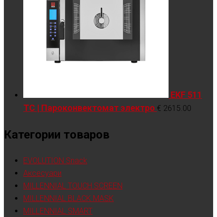
EKF 511
TC | Пароконвектомат электро
€
2615.00
Категории товаров
EVOLUTION Snack
Аксесуари
MILLENNIAL TOUCH SCREEN
MILLENNIAL BLACK MASK
MILLENNIAL SMART