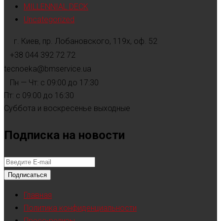
MILLENNIAL DECK
Uncategorized
г. Киев, пр. Лобановского, 119х, оф. 52
+38 044 392 72 72
tecnoeka@bmservice.ua
Пн — Чт: с 09:00 до 17:30
Пт: с 09:00 до 16:30
Суббота и воскресенье выходные
Подписка на новости
Подписаться
Главная
Политика конфиденциальности
Пресс-релизы