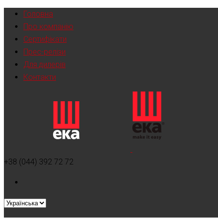
Головна
Про компанію
Сертифікати
Прес-релізи
Для дилерів
Контакти
+38 (044) 392 72 72