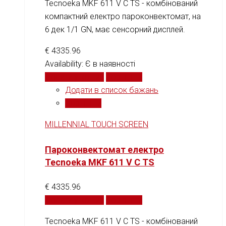
Tecnoeka MKF 611 V C TS - комбінований
компактний електро пароконвектомат, на
6 дек 1/1 GN, має сенсорний дисплей.
€
4335.96
Availability:
Є в наявності
Додати у кошик
Порівняти
Додати в список бажань
Порівняти
MILLENNIAL TOUCH SCREEN
Пароконвектомат електро
Tecnoeka MKF 611 V C TS
€
4335.96
Додати у кошик
Порівняти
Tecnoeka MKF 611 V C TS - комбінований