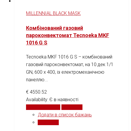
MILLENNIAL BLACK MASK
Комбінований газовий
пароконвектомат Tecnoeka MKF
1016 G S
Tecnoeka MKF 1016 G S – комбінований
газовий пароконвектомат, на 10 дек 1/1
GN, 600 х 400, із електромеханічною
панеллю...
€
4550.52
Availability:
Є в наявності
Додати у кошик
Порівняти
Додати в список бажань
Порівняти