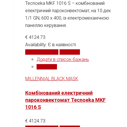
Tecnoeka MKF 1016 S – комбінований
електричний пароконвектомат, на 10 дек
1/1 GN, 600 х 400, із електромеханічною
панеллю керування.
€
4124.73
Availability:
Є в наявності
Додати у кошик
Порівняти
Додати в список бажань
Порівняти
MILLENNIAL BLACK MASK
Комбінований електричний
пароконвектомат Tecnoeka MKF
1016 S
€
4124.73