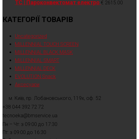
TC | Пароконвектомат електро
€
2615.00
КАТЕГОРІЇ ТОВАРІВ
Uncategorized
MILLENNIAL TOUCH SCREEN
MILLENNIAL BLACK MASK
MILLENNIAL SMART
MILLENNIAL DECK
EVOLUTION Snack
Аксесуари
м. Київ, пр. Лобановського, 119х, оф. 52
+38 044 392 72 72
tecnoeka@bmservice.ua
Пн – Чт: з 09:00 до 17:30
Пт: з 09:00 до 16:30