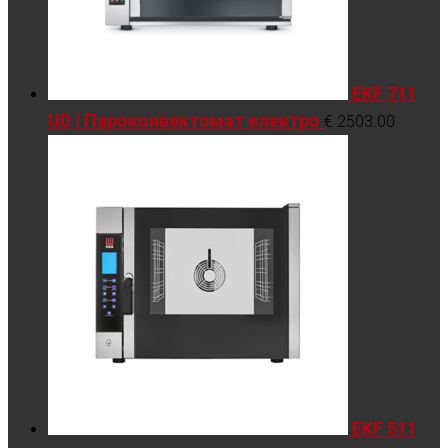
EKF 711
UD | Пароконвектомат електро
€
2503.00
EKF 511