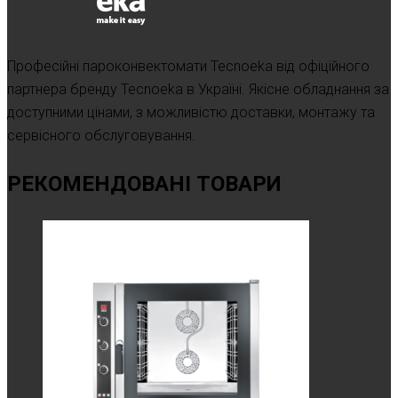
Професійні пароконвектомати Tecnoeka від офіційного
партнера бренду Tecnoeka в Україні. Якісне обладнання за
доступними цінами, з можливістю доставки, монтажу та
сервісного обслуговування.
РЕКОМЕНДОВАНІ ТОВАРИ