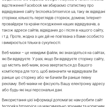
відстеження Facebook ми збираємо статистику про
відвідування сайту tecnoeka.bmservice.ua, таку як відвідані
сторінки, кількість переглядів сторінок, домени, Інтернет-
провайдери та країни походження наших відвідувачів, а
також адреси сайтів, відвіданих до і після в нашого сайту,
і т.д. Проте, жодна з цих дій не пов’язана з Вами особисто
і вимірюється тільки в сукупності.
Веб-маяки – це невидимі файли, які знаходяться на сайтах,
які Ви відвідуєте. У разі, якщо Ви відвідуєте сторінку сайту,
що містить веб-маяк, вона звертається до Вашого
комп’ютера для того, щоб визначити чи відвідували Ви
раніше цю сторінку або чи бачили Ви раніше певну
рекламу. Веб-маяки не фіксують Вашу електронну адресу
або будь-які інші персональні дані.
Використання цієї інформації допомагає нам робити сайт
tecnoeka.bmservice.ua максимально зручним та корисним