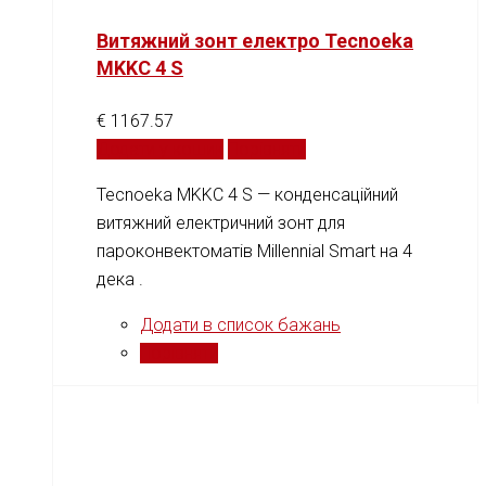
Витяжний зонт електро Tecnoeka
MKKC 4 S
€
1167.57
Додати у кошик
Порівняти
Tecnoeka MKKC 4 S — конденсаційний
витяжний електричний зонт для
пароконвектоматів Millennial Smart на 4
дека .
Додати в список бажань
Порівняти