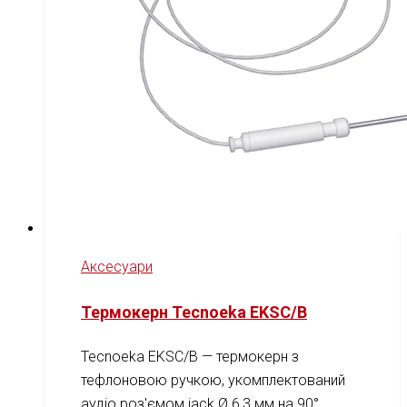
Аксесуари
Термокерн Tecnoeka EKSC/B
Tecnoeka EKSC/B — термокерн з
тефлоновою ручкою, укомплектований
аудіо роз'ємом jack Ø 6,3 мм на 90°.