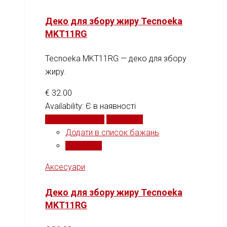
Деко для збору жиру Tecnoeka
MKT11RG
Tecnoeka MKT11RG — деко для збору
жиру.
€
32.00
Availability:
Є в наявності
Додати у кошик
Порівняти
Додати в список бажань
Порівняти
Аксесуари
Деко для збору жиру Tecnoeka
MKT11RG