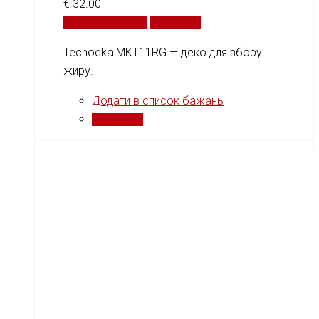
€
32.00
Додати у кошик
Порівняти
Tecnoeka MKT11RG — деко для збору
жиру.
Додати в список бажань
Порівняти