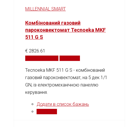
MILLENNIAL SMART
Комбінований газовий
пароконвектомат Tecnoeka MKF
511 G S
€
2826.61
Додати у кошик
Порівняти
Tecnoeka MKF 511 G S - комбінований
газовий пароконвектомат, на 5 дек 1/1
GN, із електромеханічною панеллю
керування.
Додати в список бажань
Порівняти