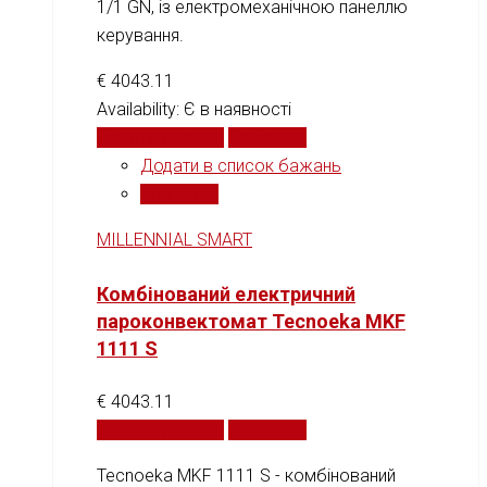
1/1 GN, із електромеханічною панеллю
керування.
€
4043.11
Availability:
Є в наявності
Додати у кошик
Порівняти
Додати в список бажань
Порівняти
MILLENNIAL SMART
Комбінований електричний
пароконвектомат Tecnoeka MKF
1111 S
€
4043.11
Додати у кошик
Порівняти
Tecnoeka MKF 1111 S - комбінований