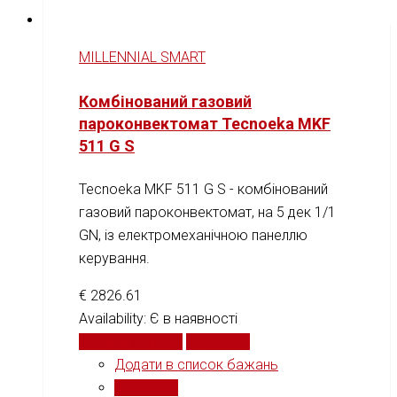
MILLENNIAL SMART
Комбінований газовий
пароконвектомат Tecnoeka MKF
511 G S
Tecnoeka MKF 511 G S - комбінований
газовий пароконвектомат, на 5 дек 1/1
GN, із електромеханічною панеллю
керування.
€
2826.61
Availability:
Є в наявності
Додати у кошик
Порівняти
Додати в список бажань
Порівняти