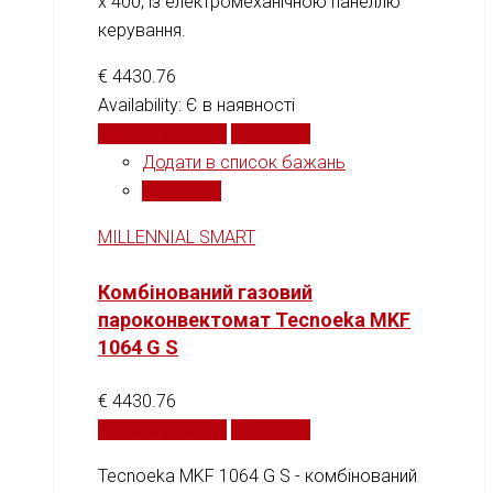
х 400, із електромеханічною панеллю
керування.
€
4430.76
Availability:
Є в наявності
Додати у кошик
Порівняти
Додати в список бажань
Порівняти
MILLENNIAL SMART
Комбінований газовий
пароконвектомат Tecnoeka MKF
1064 G S
€
4430.76
Додати у кошик
Порівняти
Tecnoeka MKF 1064 G S - комбінований