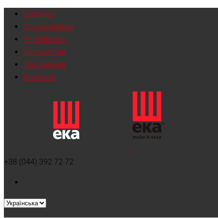
Головна
Про компанію
Сертифікати
Прес-релізи
Для дилерів
Контакти
+38 (044) 392 72 72