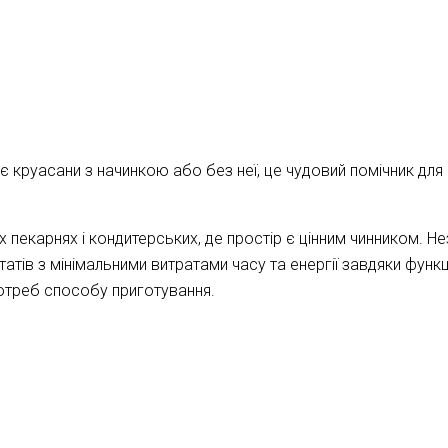
ає круасани з начинкою або без неї, це чудовий помічник для 
х пекарнях і кондитерських, де простір є цінним чинником. 
татів з мінімальними витратами часу та енергії завдяки функ
отреб способу приготування.