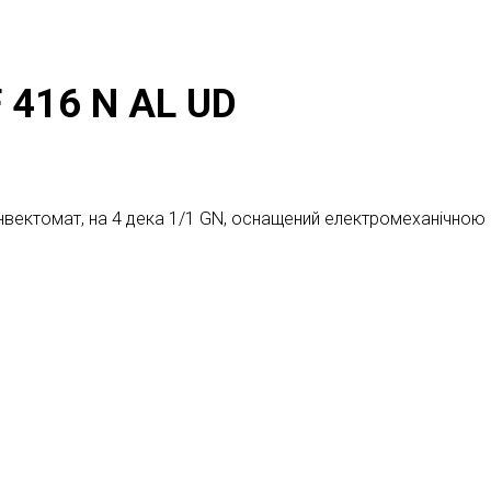
 416 N AL UD
нвектомат, на 4 дека 1/1 GN, оснащений електромеханічною