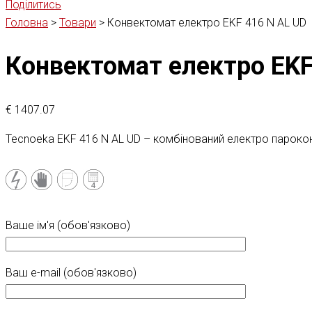
Поділитись
Головна
>
Товари
>
Конвектомат електро EKF 416 N AL UD
Конвектомат електро EKF
€
1407.07
Tecnoeka EKF 416 N AL UD – комбінований електро пароко
Ваше ім'я (обов'язково)
Ваш e-mail (обов'язково)