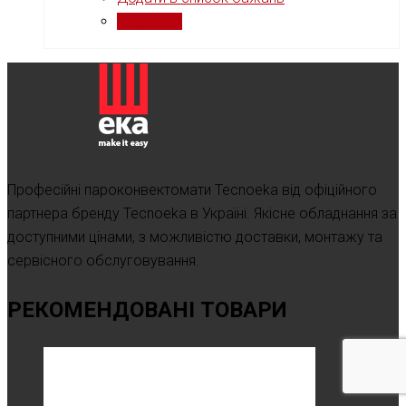
Порівняти
Професійні пароконвектомати Tecnoeka від офіційного
партнера бренду Tecnoeka в Україні. Якісне обладнання за
доступними цінами, з можливістю доставки, монтажу та
сервісного обслуговування.
РЕКОМЕНДОВАНІ ТОВАРИ