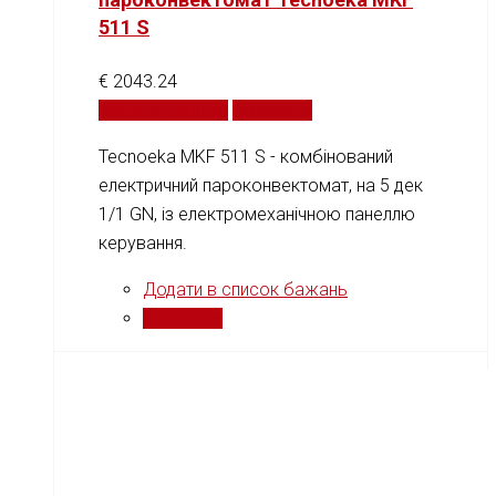
511 S
€
2043.24
Додати у кошик
Порівняти
Tecnoeka MKF 511 S - комбінований
електричний пароконвектомат, на 5 дек
1/1 GN, із електромеханічною панеллю
керування.
Додати в список бажань
Порівняти