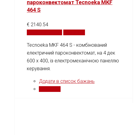
пароконвектомат Tecnoeka MKF
464 S
€
2140.54
Додати у кошик
Порівняти
Tecnoeka MKF 464 S - комбінований
електричний пароконвектомат, на 4 дек
600 х 400, із електромеханічною панеллю
керування.
Додати в список бажань
Порівняти