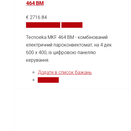
464 BM
€
2716.84
Додати у кошик
Порівняти
Tecnoeka MKF 464 BM - комбінований
електричний пароконвектомат, на 4 дек
600 х 400, із цифровою панеллю
керування.
Додати в список бажань
Порівняти