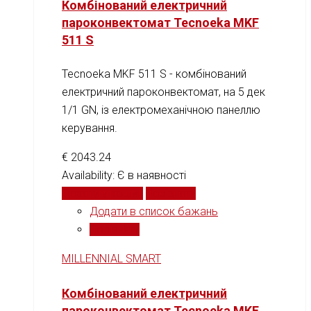
Комбінований електричний
пароконвектомат Tecnoeka MKF
511 S
Tecnoeka MKF 511 S - комбінований
електричний пароконвектомат, на 5 дек
1/1 GN, із електромеханічною панеллю
керування.
€
2043.24
Availability:
Є в наявності
Додати у кошик
Порівняти
Додати в список бажань
Порівняти
MILLENNIAL SMART
Комбінований електричний
пароконвектомат Tecnoeka MKF