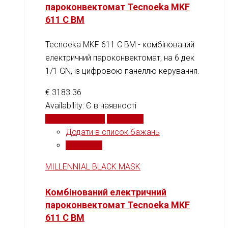
пароконвектомат Tecnoeka MKF
611 С BM
Tecnoeka MKF 611 C BM - комбінований
електричний пароконвектомат, на 6 дек
1/1 GN, із цифровою панеллю керування.
€
3183.36
Availability:
Є в наявності
Додати у кошик
Порівняти
Додати в список бажань
Порівняти
MILLENNIAL BLACK MASK
Комбінований електричний
пароконвектомат Tecnoeka MKF
611 С BM