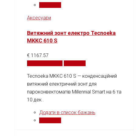
Порівняти
Аксесуари
Витяжний зонт електро Tecnoeka
MKKC 610 S
€
1167.57
Додати у кошик
Порівняти
Tecnoeka MKKC 610 S — конденсаційний
витяжний електричний зонт для
пароконвектоматів Millennial Smart на 6 та
10 дек .
Додати в список бажань
Порівняти