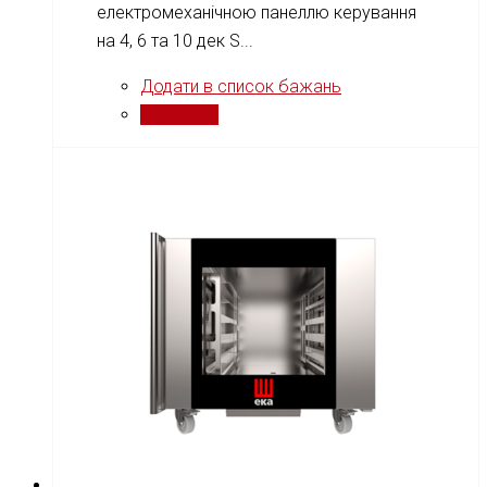
електромеханічною панеллю керування
на 4, 6 та 10 дек S...
Додати в список бажань
Порівняти