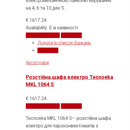
електромеханічною панеллю керування
на 4, 6 та 10 дек S...
€
1617.24
Availability:
Є в наявності
Додати у кошик
Порівняти
Додати в список бажань
Порівняти
Аксесуари
Розстійна шафа електро Tecnoeka
MKL 1064 S
€
1617.24
Додати у кошик
Порівняти
Tecnoeka MKL 1064 S— розстійна шафа
електро для пароконвектоматів з