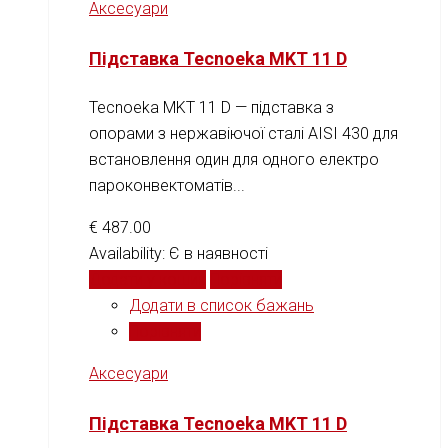
Аксесуари
Підставка Tecnoeka MKT 11 D
Tecnoeka MKT 11 D — підставка з
опорами з нержавіючої сталі AISI 430 для
встановлення один для одного електро
пароконвектоматів...
€
487.00
Availability:
Є в наявності
Додати у кошик
Порівняти
Додати в список бажань
Порівняти
Аксесуари
Підставка Tecnoeka MKT 11 D