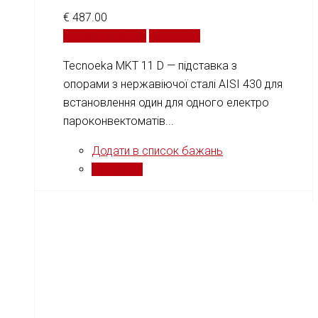
€
487.00
Додати у кошик
Порівняти
Tecnoeka MKT 11 D — підставка з
опорами з нержавіючої сталі AISI 430 для
встановлення один для одного електро
пароконвектоматів...
Додати в список бажань
Порівняти