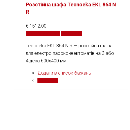
Розстійна шафа Tecnoeka EKL 864 N
R
€
1512.00
Додати у кошик
Порівняти
Tecnoeka EKL 864 N R — розстійна шафа
для електро пароконвектоматів на 3 або
4 дека 600x400 мм
Додати в список бажань
Порівняти