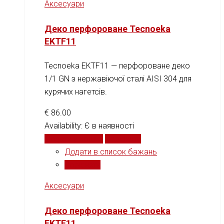
Аксесуари
Деко перфороване Tecnoeka
EKTF11
Tecnoeka EKTF11 — перфороване деко
1/1 GN з нержавіючої сталі AISI 304 для
курячих нагетсів.
€
86.00
Availability:
Є в наявності
Додати у кошик
Порівняти
Додати в список бажань
Порівняти
Аксесуари
Деко перфороване Tecnoeka
EKTF11