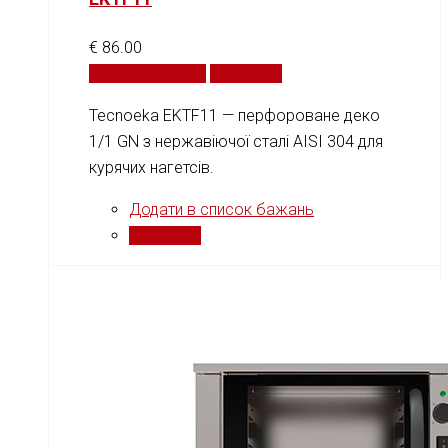
€
86.00
Додати у кошик
Порівняти
Tecnoeka EKTF11 — перфороване деко
1/1 GN з нержавіючої сталі AISI 304 для
курячих нагетсів.
Додати в список бажань
Порівняти