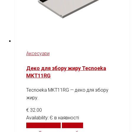
Аксесуари
Деко для збору жиру Tecnoeka
MKT11RG
Tecnoeka MKT11RG — деко для збору
жиру.
€
32.00
Availability:
Є в наявності
Додати у кошик
Порівняти