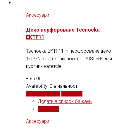
Аксесуари
Деко перфороване Tecnoeka
EKTF11
Tecnoeka EKTF11 — перфороване деко
1/1 GN з нержавіючої сталі AISI 304 для
курячих нагетсів.
€
86.00
Availability:
Є в наявності
Додати у кошик
Порівняти
Додати в список бажань
Порівняти
Аксесуари