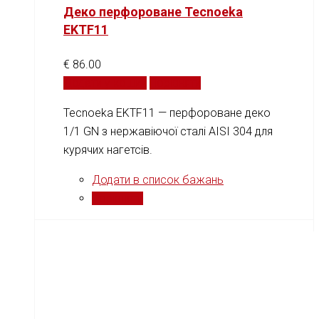
Деко перфороване Tecnoeka
EKTF11
€
86.00
Додати у кошик
Порівняти
Tecnoeka EKTF11 — перфороване деко
1/1 GN з нержавіючої сталі AISI 304 для
курячих нагетсів.
Додати в список бажань
Порівняти