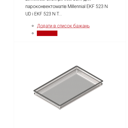
пароконвектоматів Millennial EKF 523 N
UD і EKF 523 N T...
Додати в список бажань
Порівняти