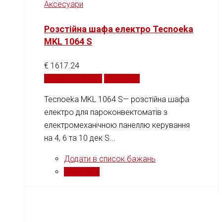
Аксесуари
Розстійна шафа електро Tecnoeka
MKL 1064 S
€
1617.24
Додати у кошик
Порівняти
Tecnoeka MKL 1064 S— розстійна шафа
електро для пароконвектоматів з
електромеханічною панеллю керування
на 4, 6 та 10 дек S...
Додати в список бажань
Порівняти