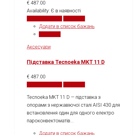
€
487.00
Availability:
Є в наявності
Додати у кошик
Порівняти
Додати в список бажань
Порівняти
Аксесуари
Підставка Tecnoeka MKT 11 D
€
487.00
Додати у кошик
Порівняти
Tecnoeka MKT 11 D — підставка з
опорами з нержавіючої сталі AISI 430 для
встановлення один для одного електро
пароконвектоматів...
Додати в список бажань