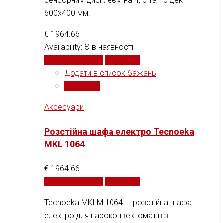
сенсорним дисплеєм на 4, 6 та 10 дек
600x400 мм.
€
1964.66
Availability:
Є в наявності
Додати у кошик
Порівняти
Додати в список бажань
Порівняти
Аксесуари
Розстійна шафа електро Tecnoeka
MKL 1064
€
1964.66
Додати у кошик
Порівняти
Tecnoeka MKLM 1064 — розстійна шафа
електро для пароконвектоматів з