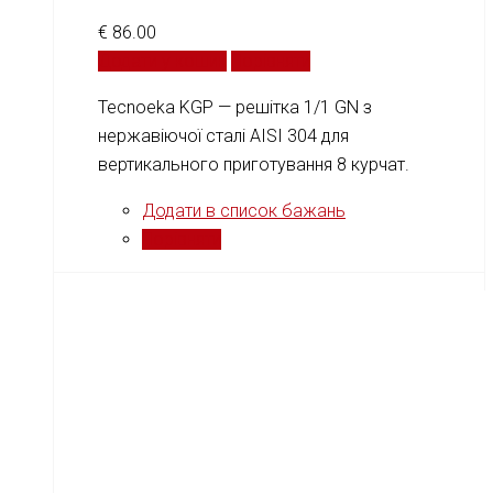
€
86.00
Додати у кошик
Порівняти
Tecnoeka KGP — решітка 1/1 GN з
нержавіючої сталі AISI 304 для
вертикального приготування 8 курчат.
Додати в список бажань
Порівняти