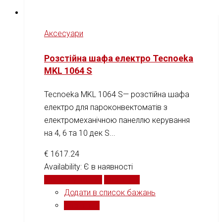
Аксесуари
Розстійна шафа електро Tecnoeka
MKL 1064 S
Tecnoeka MKL 1064 S— розстійна шафа
електро для пароконвектоматів з
електромеханічною панеллю керування
на 4, 6 та 10 дек S...
€
1617.24
Availability:
Є в наявності
Додати у кошик
Порівняти
Додати в список бажань
Порівняти