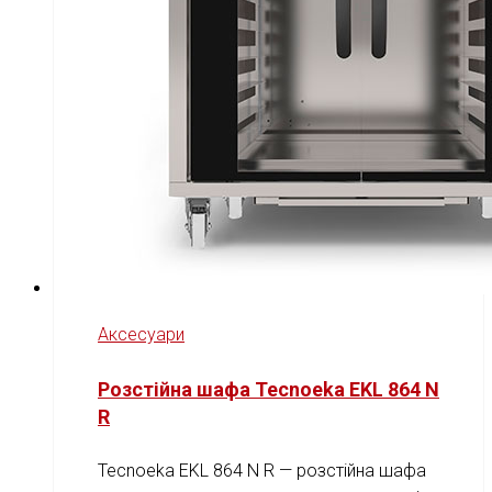
Аксесуари
Розстійна шафа Tecnoeka EKL 864 N
R
Tecnoeka EKL 864 N R — розстійна шафа