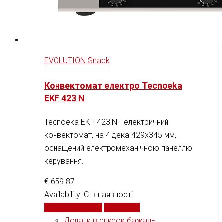
EVOLUTION Snack
Конвектомат електро Tecnoeka
EKF 423 N
Tecnoeka EKF 423 N - електричний
конвектомат, на 4 дека 429x345 мм,
оснащений електромеханічною панеллю
керування.
€
659.87
Availability:
Є в наявності
Додати у кошик
Порівняти
Додати в список бажань