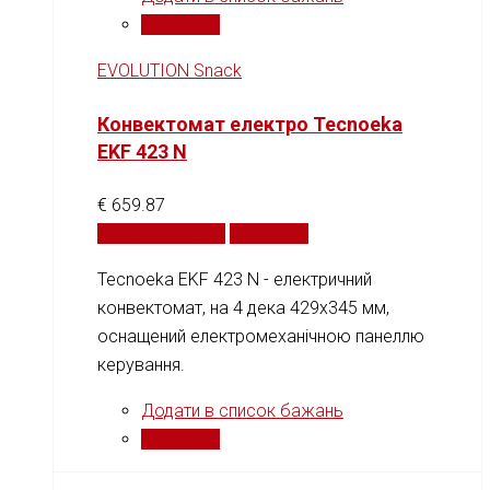
Порівняти
EVOLUTION Snack
Конвектомат електро Tecnoeka
EKF 423 N
€
659.87
Додати у кошик
Порівняти
Tecnoeka EKF 423 N - електричний
конвектомат, на 4 дека 429x345 мм,
оснащений електромеханічною панеллю
керування.
Додати в список бажань
Порівняти