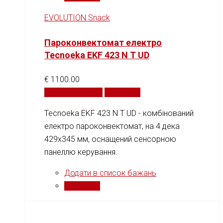
EVOLUTION Snack
Пароконвектомат електро
Tecnoeka EKF 423 N T UD
€
1100.00
Додати у кошик
Порівняти
Tecnoeka EKF 423 N T UD - комбінований
електро пароконвектомат, на 4 дека
429x345 мм, оснащений сенсорною
панеллю керування.
Додати в список бажань
Порівняти