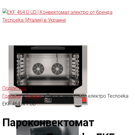
Поділитись
Головна
>
Товари
>
Пароконвектомат електро Tecnoeka
EKF 464 N T UD
Пароконвектомат