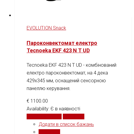
EVOLUTION Snack
Пароконвектомат електро
Tecnoeka EKF 423 N T UD
Tecnoeka EKF 423 N T UD - комбінований
електро пароконвектомат, на 4 дека
429x345 мм, оснащений сенсорною
панеллю керування.
€
1100.00
Availability:
Є в наявності
Додати у кошик
Порівняти
Додати в список бажань
Порівняти