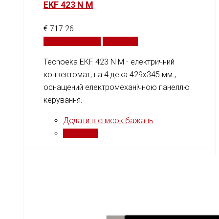
EKF 423 N M
€
717.26
Додати у кошик
Порівняти
Tecnoeka EKF 423 N M - електричний
конвектомат, на 4 дека 429x345 мм ,
оснащений електромеханічною панеллю
керування.
Додати в список бажань
Порівняти