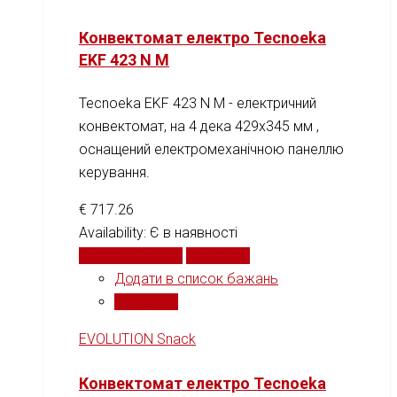
Конвектомат електро Tecnoeka
EKF 423 N M
Tecnoeka EKF 423 N M - електричний
конвектомат, на 4 дека 429x345 мм ,
оснащений електромеханічною панеллю
керування.
€
717.26
Availability:
Є в наявності
Додати у кошик
Порівняти
Додати в список бажань
Порівняти
EVOLUTION Snack
Конвектомат електро Tecnoeka