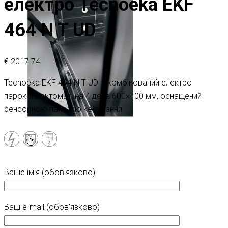
електро Tecnoeka EKF
464 N T UD
€
2017.74
Tecnoeka EKF 464 N T UD – комбінований електро
пароконвектомат, на 4 дека 600×400 мм, оснащений
сенсорною панеллю керування.
Ваше ім'я (обов'язково)
Ваш e-mail (обов'язково)