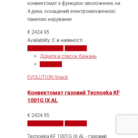
конвектомат з функцією зволоження, на
4 деки, оснащений електромеханічною
панеллю керування.
€
2424.95
Availability:
Є в наявності
Додати у кошик
Порівняти
Додати в список бажань
Порівняти
EVOLUTION Snack
Конвектомат газовий Tecnoeka KF
1001G IX AL
€
2424.95
Додати у кошик
Порівняти
Tecnoeka KF 1001G IX AL - газовий