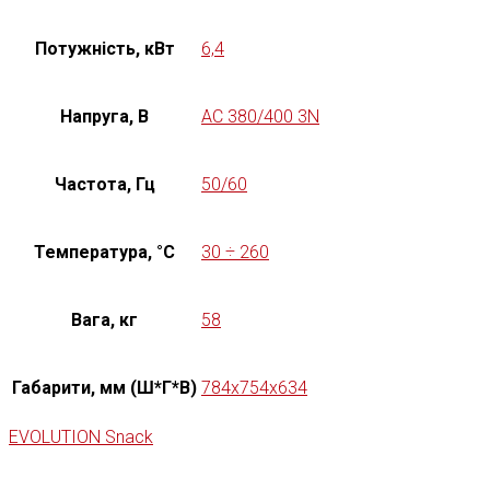
Потужність, кВт
6,4
Напруга, В
AC 380/400 3N
Частота, Гц
50/60
Температура, °C
30 ÷ 260
Вага, кг
58
Габарити, мм (Ш*Г*В)
784x754x634
EVOLUTION Snack