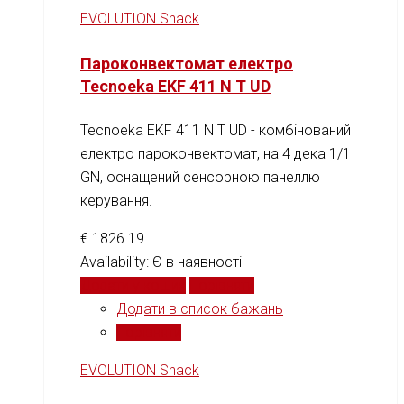
EVOLUTION Snack
Пароконвектомат електро
Tecnoeka EKF 411 N T UD
Tecnoeka EKF 411 N T UD - комбінований
електро пароконвектомат, на 4 дека 1/1
GN, оснащений cенсорною панеллю
керування.
€
1826.19
Availability:
Є в наявності
Додати у кошик
Порівняти
Додати в список бажань
Порівняти
EVOLUTION Snack