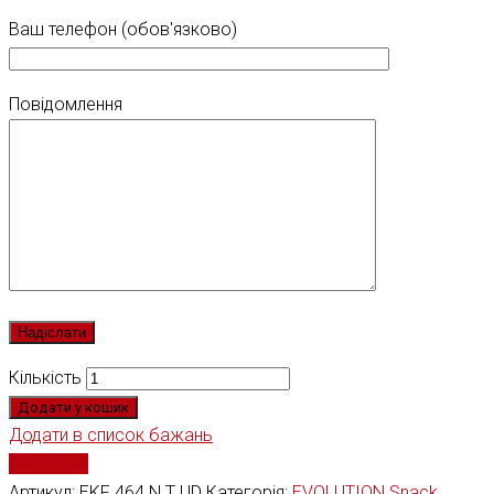
Ваш телефон (обов'язково)
Повідомлення
Кількість
Додати у кошик
Додати в список бажань
Порівняти
Артикул:
EKF 464 N T UD
Категорія:
EVOLUTION Snack