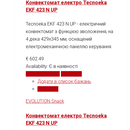
Конвектомат електро Tecnoeka
EKF 423 N UP
Tecnoeka EKF 423 N UP - електричний
конвектомат з функцією зволоження, на
4 дека 429x345 мм, оснащений
електромеханічною панеллю керування.
€
602.49
Availability:
Є в наявності
Додати у кошик
Порівняти
Додати в список бажань
Порівняти
EVOLUTION Snack
Конвектомат електро Tecnoeka
EKF 423 N UP