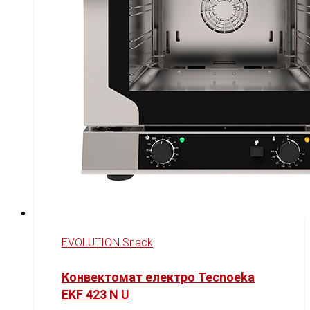
EVOLUTION Snack
Конвектомат електро Tecnoeka
EKF 423 N U