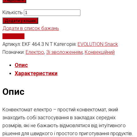
Кількість
Додати у кошик
Додати в список бажань
Порівняти
Артикул:
EKF 464.3 N T
Категорія:
EVOLUTION Snack
Позначки:
Електро
,
Зі зволоженням
,
Конвекційний
Опис
Характеристики
Опис
Конвектомат електро – простий конвектомат, який
знаходить собі застосування в закладах середніх
розмірів, які не бажають відмовлятися від інтуїтивного
рішення для швидкого і простого приготування продуктів.