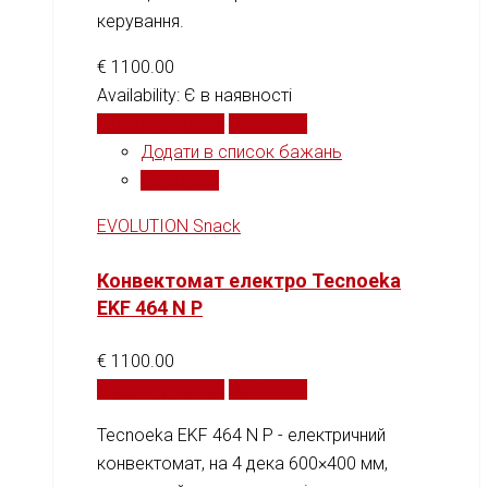
керування.
€
1100.00
Availability:
Є в наявності
Додати у кошик
Порівняти
Додати в список бажань
Порівняти
EVOLUTION Snack
Конвектомат електро Tecnoeka
EKF 464 N P
€
1100.00
Додати у кошик
Порівняти
Tecnoeka EKF 464 N P - електричний
конвектомат, на 4 дека 600×400 мм,