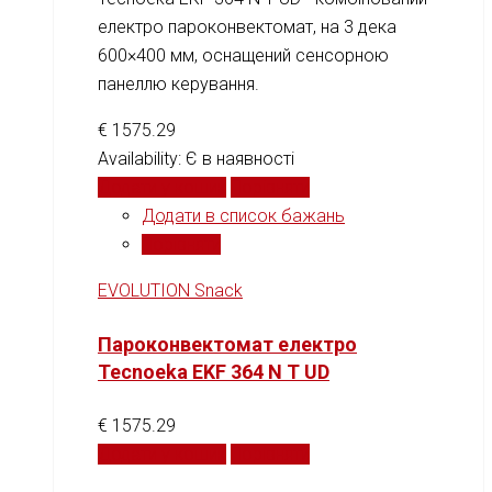
електро пароконвектомат, на 3 дека
600×400 мм, оснащений сенсорною
панеллю керування.
€
1575.29
Availability:
Є в наявності
Додати у кошик
Порівняти
Додати в список бажань
Порівняти
EVOLUTION Snack
Пароконвектомат електро
Tecnoeka EKF 364 N T UD
€
1575.29
Додати у кошик
Порівняти