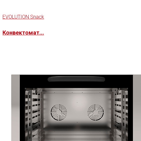
EVOLUTION Snack
Конвектомат...