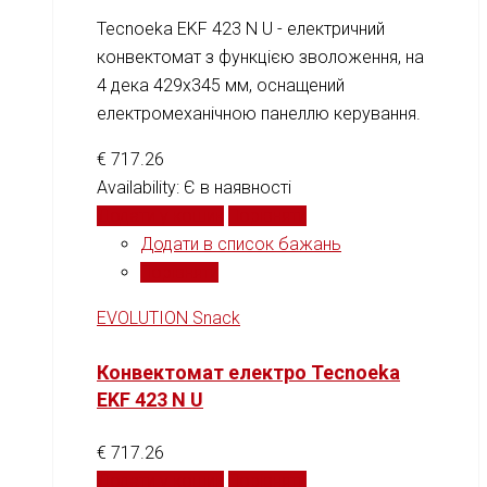
Tecnoeka EKF 423 N U - електричний
конвектомат з функцією зволоження, на
4 дека 429x345 мм, оснащений
електромеханічною панеллю керування.
€
717.26
Availability:
Є в наявності
Додати у кошик
Порівняти
Додати в список бажань
Порівняти
EVOLUTION Snack
Конвектомат електро Tecnoeka
EKF 423 N U
€
717.26
Додати у кошик
Порівняти