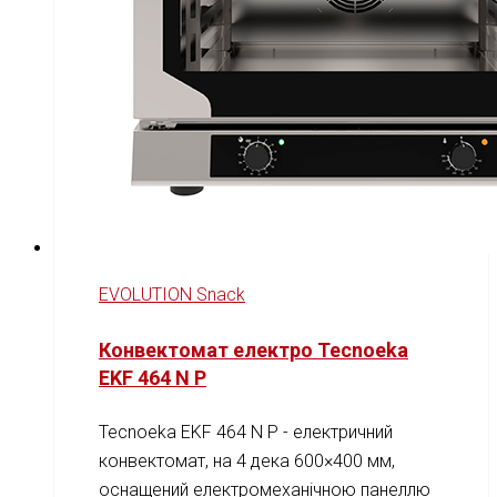
EVOLUTION Snack
Конвектомат електро Tecnoeka
EKF 464 N P
Tecnoeka EKF 464 N P - електричний
конвектомат, на 4 дека 600×400 мм,
оснащений електромеханічною панеллю