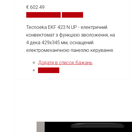
€
602.49
Додати у кошик
Порівняти
Tecnoeka EKF 423 N UP - електричний
конвектомат з функцією зволоження, на
4 дека 429x345 мм, оснащений
електромеханічною панеллю керування.
Додати в список бажань
Порівняти