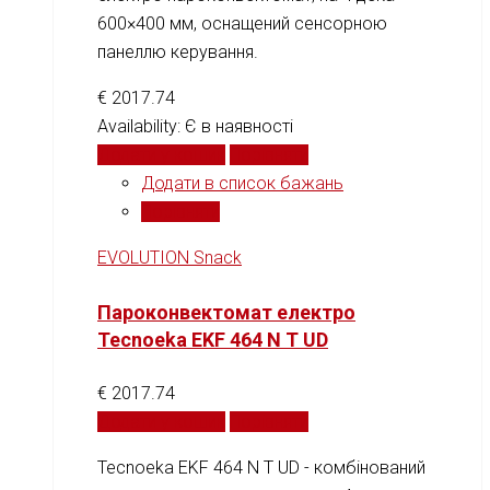
600×400 мм, оснащений сенсорною
панеллю керування.
€
2017.74
Availability:
Є в наявності
Додати у кошик
Порівняти
Додати в список бажань
Порівняти
EVOLUTION Snack
Пароконвектомат електро
Tecnoeka EKF 464 N T UD
€
2017.74
Додати у кошик
Порівняти
Tecnoeka EKF 464 N T UD - комбінований