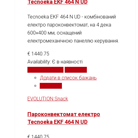
Tecnoeka EKF 464 N UD
Tecnoeka EKF 464 N UD - комбінований
електро пароконвектомат, на 4 дека
600×400 мм, оснащений
електромеханічною панеллю керування.
€
1440.75
Availability:
Є в наявності
Додати у кошик
Порівняти
Додати в список бажань
Порівняти
EVOLUTION Snack
Пароконвектомат електро
Tecnoeka EKF 464 N UD
€
1440.75