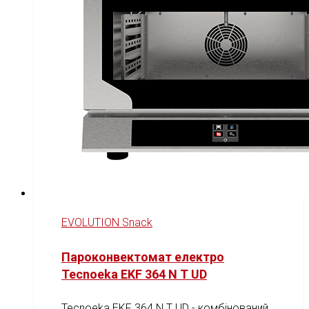
EVOLUTION Snack
Пароконвектомат електро
Tecnoeka EKF 364 N T UD
Tecnoeka EKF 364 N T UD - комбінований