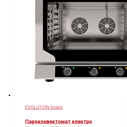
EVOLUTION Snack
Пароконвектомат електро