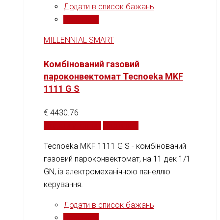
Додати в список бажань
Порівняти
MILLENNIAL SMART
Комбінований газовий
пароконвектомат Tecnoeka MKF
1111 G S
€
4430.76
Додати у кошик
Порівняти
Tecnoeka MKF 1111 G S - комбінований
газовий пароконвектомат, на 11 дек 1/1
GN, із електромеханічною панеллю
керування.
Додати в список бажань
Порівняти