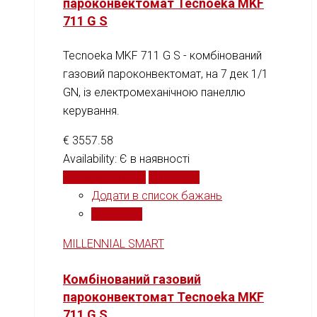
пароконвектомат Tecnoeka MKF
711 G S
Tecnoeka MKF 711 G S - комбінований
газовий пароконвектомат, на 7 дек 1/1
GN, із електромеханічною панеллю
керування.
€
3557.58
Availability:
Є в наявності
Додати у кошик
Порівняти
Додати в список бажань
Порівняти
MILLENNIAL SMART
Комбінований газовий
пароконвектомат Tecnoeka MKF
711 G S