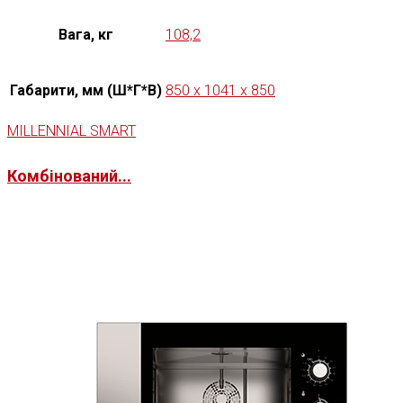
Вага, кг
108,2
Габарити, мм (Ш*Г*В)
850 х 1041 х 850
MILLENNIAL SMART
Комбінований...