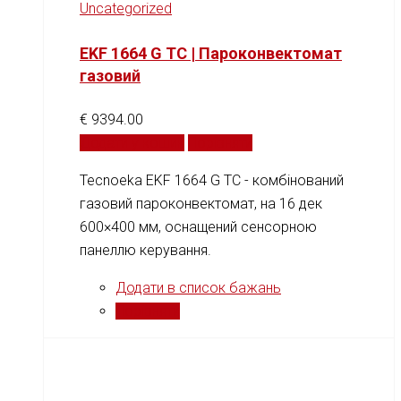
Uncategorized
EKF 1664 G TC | Пароконвектомат
газовий
€
9394.00
Додати у кошик
Порівняти
Tecnoeka EKF 1664 G TC - комбінований
газовий пароконвектомат, на 16 дек
600×400 мм, оснащений сенсорною
панеллю керування.
Додати в список бажань
Порівняти