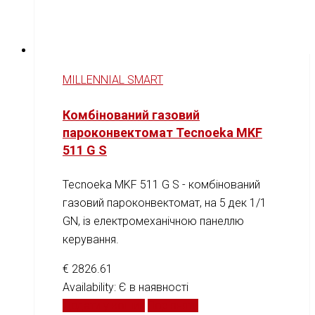
MILLENNIAL SMART
Комбінований газовий
пароконвектомат Tecnoeka MKF
511 G S
Tecnoeka MKF 511 G S - комбінований
газовий пароконвектомат, на 5 дек 1/1
GN, із електромеханічною панеллю
керування.
€
2826.61
Availability:
Є в наявності
Додати у кошик
Порівняти