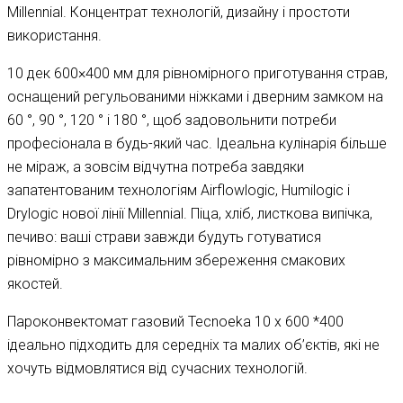
Millennial. Концентрат технологій, дизайну і простоти
використання.
10 дек 600×400 мм для рівномірного приготування страв,
оснащений регульованими ніжками і дверним замком на
60 °, 90 °, 120 ° і 180 °, щоб задовольнити потреби
професіонала в будь-який час. Ідеальна кулінарія більше
не міраж, а зовсім відчутна потреба завдяки
запатентованим технологіям Airflowlogic, Humilogic і
Drylogic нової лінії Millennial. Піца, хліб, листкова випічка,
печиво: ваші страви завжди будуть готуватися
рівномірно з максимальним збереження смакових
якостей.
Пароконвектомат газовий Tecnoeka 10 х 600 *400
ідеально підходить для середніх та малих об’єктів, які не
хочуть відмовлятися від сучасних технологій.