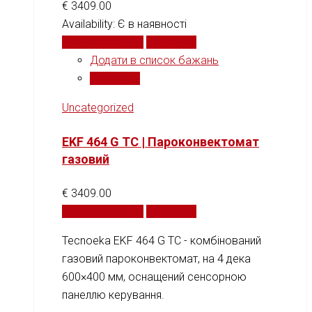
€
3409.00
Availability:
Є в наявності
Додати у кошик
Порівняти
Додати в список бажань
Порівняти
Uncategorized
EKF 464 G TC | Пароконвектомат
газовий
€
3409.00
Додати у кошик
Порівняти
Tecnoeka EKF 464 G TC - комбінований
газовий пароконвектомат, на 4 дека
600×400 мм, оснащений сенсорною
панеллю керування.