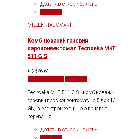
Додати в список бажань
Порівняти
MILLENNIAL SMART
Комбінований газовий
пароконвектомат Tecnoeka MKF
511 G S
€
2826.61
Додати у кошик
Порівняти
Tecnoeka MKF 511 G S - комбінований
газовий пароконвектомат, на 5 дек 1/1
GN, із електромеханічною панеллю
керування.
Додати в список бажань
Порівняти