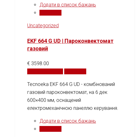
Додати в список бажань
Порівняти
Uncategorized
EKF 664 G UD | Пароконвектомат
газовий
€
3598.00
Додати у кошик
Порівняти
Tecnoeka EKF 664 G UD - комбінований
газовий пароконвектомат, на 6 дек
600×400 мм, оснащений
електромеханічною панеллю керування.
Додати в список бажань
Порівняти