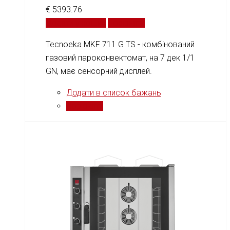
€
5393.76
Додати у кошик
Порівняти
Tecnoeka MKF 711 G TS - комбінований
газовий пароконвектомат, на 7 дек 1/1
GN, має сенсорний дисплей.
Додати в список бажань
Порівняти