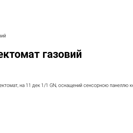
вий
вектомат газовий
ектомат, на 11 дек 1/1 GN, оснащений сенсорною панеллю к