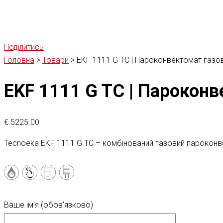
Поділитись
Головна
>
Товари
>
EKF 1111 G TC | Пароконвектомат газо
EKF 1111 G TC | Парокон
€
5225.00
Tecnoeka EKF 1111 G TC – комбінований газовий пароконв
Ваше ім'я (обов'язково)