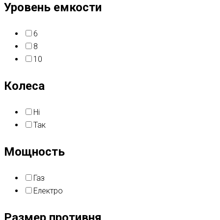
Уровень емкости
6
8
10
Колеса
Ні
Так
Мощность
Газ
Електро
Размер противня