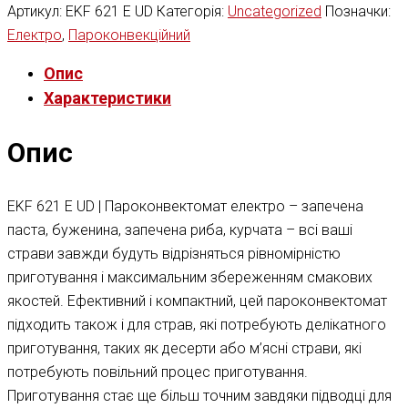
Артикул:
EKF 621 E UD
Категорія:
Uncategorized
Позначки:
Електро
,
Пароконвекційний
Опис
Характеристики
Опис
EKF 621 E UD | Пароконвектомат електро – запечена
паста, буженина, запечена риба, курчата – всі ваші
страви завжди будуть відрізняться рівномірністю
приготування і максимальним збереженням смакових
якостей. Ефективний і компактний, цей пароконвектомат
підходить також і для страв, які потребують делікатного
приготування, таких як десерти або м’ясні страви, які
потребують повільний процес приготування.
Приготування стає ще більш точним завдяки підводці для