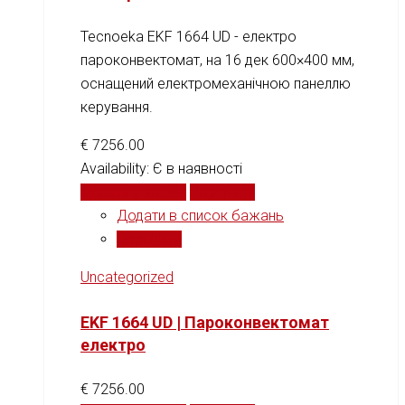
Tecnoeka EKF 1664 UD - електро
пароконвектомат, на 16 дек 600×400 мм,
оснащений електромеханічною панеллю
керування.
€
7256.00
Availability:
Є в наявності
Додати у кошик
Порівняти
Додати в список бажань
Порівняти
Uncategorized
EKF 1664 UD | Пароконвектомат
електро
€
7256.00