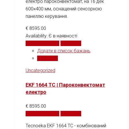
електро пароконвектомат, на 16 дек
600×400 мм, оснащений сенсорною
панеллю керування.
€
8595.00
Availability:
Є в наявності
Додати у кошик
Порівняти
Додати в список бажань
Порівняти
Uncategorized
EKF 1664 TC | Пароконвектомат
електро
€
8595.00
Додати у кошик
Порівняти
Tecnoeka EKF 1664 TC - комбінований