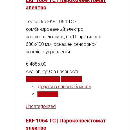
EKF 1064 TC | Пароконвектомат
электро
Tecnoeka EKF 1064 TC -
комбинированный электро
пароконвектомат, на 10 противней
600x400 мм, оснащен сенсорной
панелью управления.
€
4885.00
Availability:
Є в наявності
Додати у кошик
Порівняти
Додати в список бажань
Порівняти
Uncategorized
EKF 1064 TC | Пароконвектомат
электро