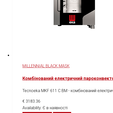
MILLENNIAL BLACK MASK
Комбінований електричний пароконвект
Tecnoeka MKF 611 C BM - комбінований електрич
€
3183.36
Availability:
Є в наявності