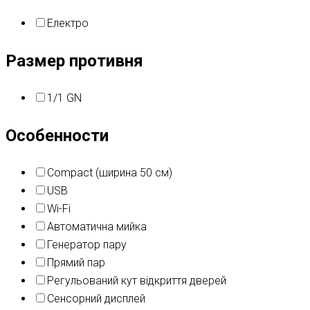
Електро
Размер противня
1/1 GN
Особенности
Compact (ширина 50 см)
USB
Wi-Fi
Автоматична мийка
Генератор пару
Прямий пар
Регульований кут відкриття дверей
Сенсорний дисплей