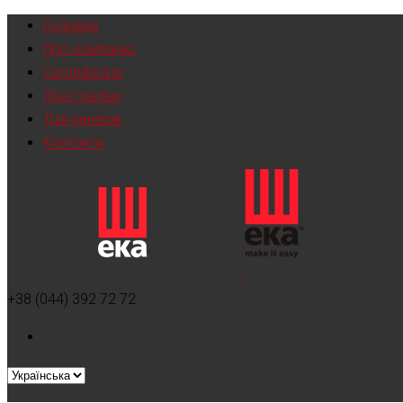
Головна
Про компанію
Сертифікати
Прес-релізи
Для дилерів
Контакти
+38 (044) 392 72 72