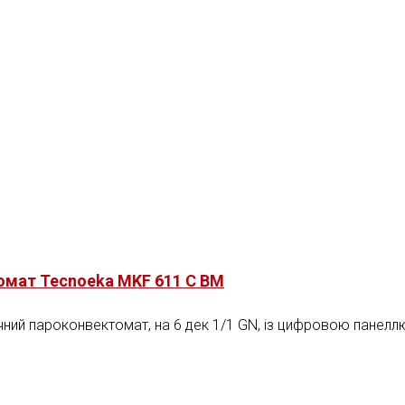
омат Tecnoeka MKF 611 С BM
ний пароконвектомат, на 6 дек 1/1 GN, із цифровою панелл