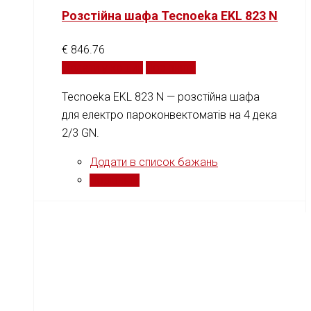
Розстійна шафа Tecnoeka EKL 823 N
€
846.76
Додати у кошик
Порівняти
Tecnoeka EKL 823 N — розстійна шафа
для електро пароконвектоматів на 4 дека
2/3 GN.
Додати в список бажань
Порівняти