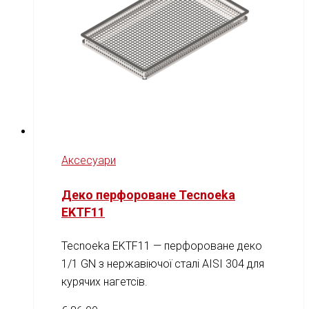
Аксесуари
Деко перфороване Tecnoeka
EKTF11
Tecnoeka EKTF11 — перфороване деко
1/1 GN з нержавіючої сталі AISI 304 для
курячих нагетсів.