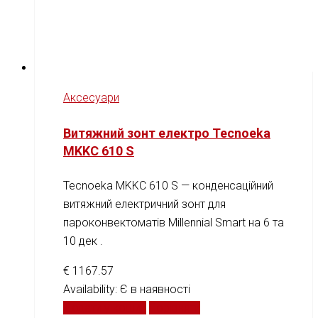
Аксесуари
Витяжний зонт електро Tecnoeka
MKKC 610 S
Tecnoeka MKKC 610 S — конденсаційний
витяжний електричний зонт для
пароконвектоматів Millennial Smart на 6 та
10 дек .
€
1167.57
Availability:
Є в наявності
Додати у кошик
Порівняти