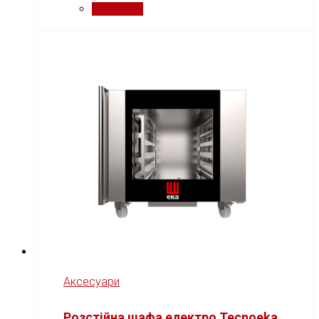
Порівняти
Аксесуари
Розстійна шафа електро Tecnoeka