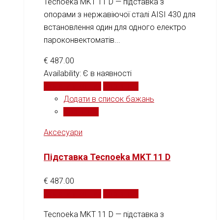
Tecnoeka MKT 11 D — підставка з
опорами з нержавіючої сталі AISI 430 для
встановлення один для одного електро
пароконвектоматів...
€
487.00
Availability:
Є в наявності
Додати у кошик
Порівняти
Додати в список бажань
Порівняти
Аксесуари
Підставка Tecnoeka MKT 11 D
€
487.00
Додати у кошик
Порівняти
Tecnoeka MKT 11 D — підставка з