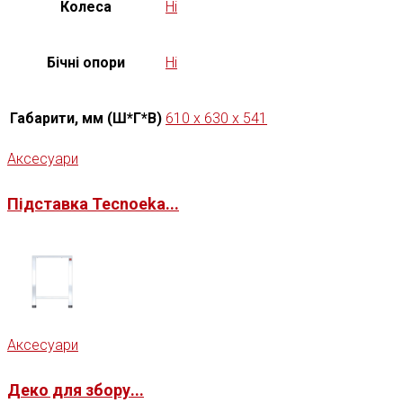
Колеса
Ні
Бічні опори
Ні
Габарити, мм (Ш*Г*В)
610 x 630 x 541
Аксесуари
Підставка Tecnoeka...
Аксесуари
Деко для збору...