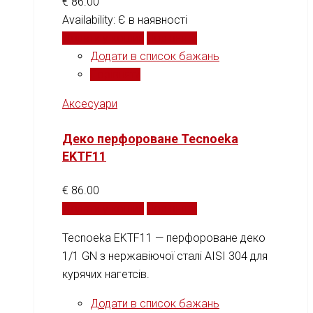
€
86.00
Availability:
Є в наявності
Додати у кошик
Порівняти
Додати в список бажань
Порівняти
Аксесуари
Деко перфороване Tecnoeka
EKTF11
€
86.00
Додати у кошик
Порівняти
Tecnoeka EKTF11 — перфороване деко
1/1 GN з нержавіючої сталі AISI 304 для
курячих нагетсів.
Додати в список бажань