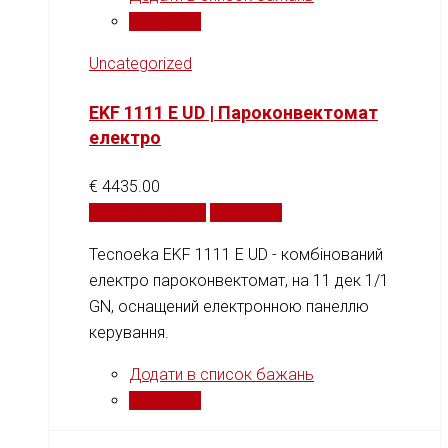
Порівняти
Uncategorized
EKF 1111 E UD | Пароконвектомат
електро
€
4435.00
Додати у кошик
Порівняти
Tecnoeka EKF 1111 E UD - комбінований
електро пароконвектомат, на 11 дек 1/1
GN, оснащений електронною панеллю
керування.
Додати в список бажань
Порівняти