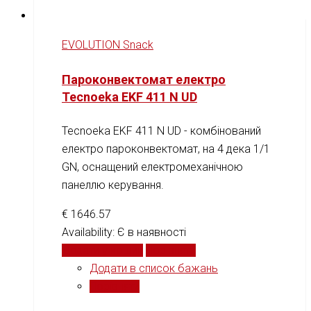
EVOLUTION Snack
Пароконвектомат електро
Tecnoeka EKF 411 N UD
Tecnoeka EKF 411 N UD - комбінований
електро пароконвектомат, на 4 дека 1/1
GN, оснащений електромеханічною
панеллю керування.
€
1646.57
Availability:
Є в наявності
Додати у кошик
Порівняти
Додати в список бажань
Порівняти