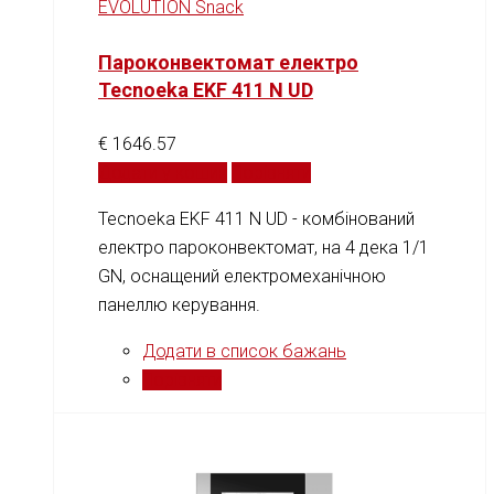
EVOLUTION Snack
Пароконвектомат електро
Tecnoeka EKF 411 N UD
€
1646.57
Додати у кошик
Порівняти
Tecnoeka EKF 411 N UD - комбінований
електро пароконвектомат, на 4 дека 1/1
GN, оснащений електромеханічною
панеллю керування.
Додати в список бажань
Порівняти