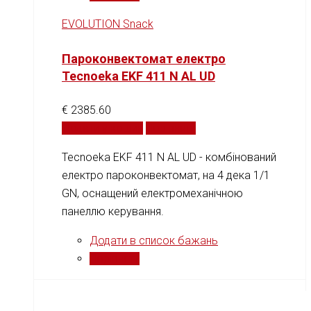
EVOLUTION Snack
Пароконвектомат електро
Tecnoeka EKF 411 N AL UD
€
2385.60
Додати у кошик
Порівняти
Tecnoeka EKF 411 N AL UD - комбінований
електро пароконвектомат, на 4 дека 1/1
GN, оснащений електромеханічною
панеллю керування.
Додати в список бажань
Порівняти