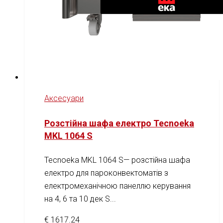
Аксесуари
Розстійна шафа електро Tecnoeka
MKL 1064 S
Tecnoeka MKL 1064 S— розстійна шафа
електро для пароконвектоматів з
електромеханічною панеллю керування
на 4, 6 та 10 дек S...
€
1617.24