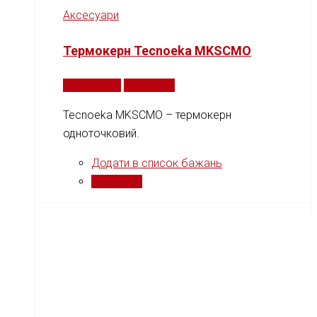
Аксесуари
Термокерн Tecnoeka MKSCMO
Читати далі
Порівняти
Tecnoeka MKSCMO – термокерн
одноточковий.
Додати в список бажань
Порівняти