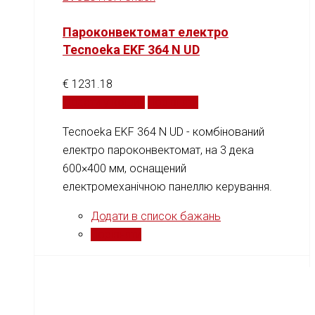
Пароконвектомат електро
Tecnoeka EKF 364 N UD
€
1231.18
Додати у кошик
Порівняти
Tecnoeka EKF 364 N UD - комбінований
електро пароконвектомат, на 3 дека
600×400 мм, оснащений
електромеханічною панеллю керування.
Додати в список бажань
Порівняти