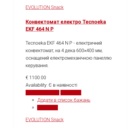
EVOLUTION Snack
Конвектомат електро Tecnoeka
EKF 464 N P
Tecnoeka EKF 464 N P - електричний
конвектомат, на 4 дека 600×400 мм,
оснащений електромеханічною панеллю
керування.
€
1100.00
Availability:
Є в наявності
Додати у кошик
Порівняти
Додати в список бажань
Порівняти
EVOLUTION Snack