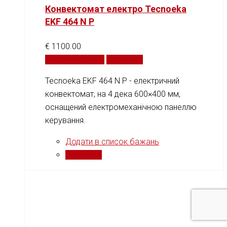
Конвектомат електро Tecnoeka
EKF 464 N P
€
1100.00
Додати у кошик
Порівняти
Tecnoeka EKF 464 N P - електричний
конвектомат, на 4 дека 600×400 мм,
оснащений електромеханічною панеллю
керування.
Додати в список бажань
Порівняти