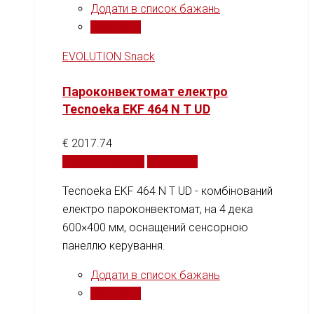
Додати в список бажань
Порівняти
EVOLUTION Snack
Пароконвектомат електро
Tecnoeka EKF 464 N T UD
€
2017.74
Додати у кошик
Порівняти
Tecnoeka EKF 464 N T UD - комбінований
електро пароконвектомат, на 4 дека
600×400 мм, оснащений сенсорною
панеллю керування.
Додати в список бажань
Порівняти