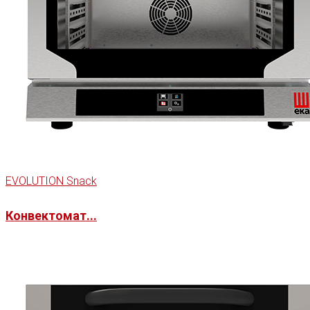
EVOLUTION Snack
Конвектомат...