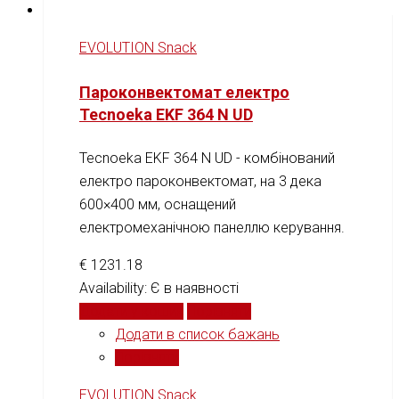
EVOLUTION Snack
Пароконвектомат електро
Tecnoeka EKF 364 N UD
Tecnoeka EKF 364 N UD - комбінований
електро пароконвектомат, на 3 дека
600×400 мм, оснащений
електромеханічною панеллю керування.
€
1231.18
Availability:
Є в наявності
Додати у кошик
Порівняти
Додати в список бажань
Порівняти
EVOLUTION Snack