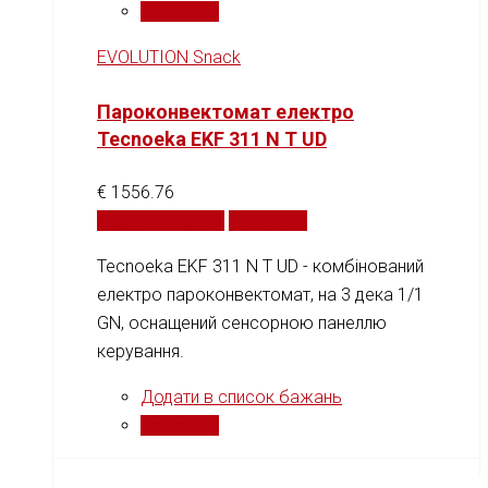
Порівняти
EVOLUTION Snack
Пароконвектомат електро
Tecnoeka EKF 311 N T UD
€
1556.76
Додати у кошик
Порівняти
Tecnoeka EKF 311 N T UD - комбінований
електро пароконвектомат, на 3 дека 1/1
GN, оснащений сенсорною панеллю
керування.
Додати в список бажань
Порівняти