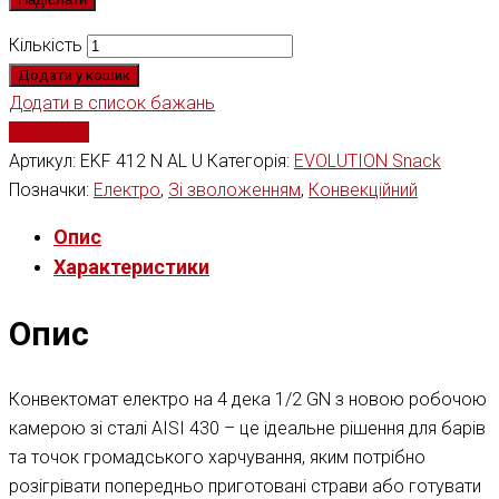
Кількість
Додати у кошик
Додати в список бажань
Порівняти
Артикул:
EKF 412 N AL U
Категорія:
EVOLUTION Snack
Позначки:
Електро
,
Зі зволоженням
,
Конвекційний
Опис
Характеристики
Опис
Конвектомат електро на 4 дека 1/2 GN з новою робочою
камерою зі сталі AISI 430 – це ідеальне рішення для барів
та точок громадського харчування, яким потрібно
розігрівати попередньо приготовані страви або готувати