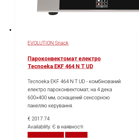
EVOLUTION Snack
Пароконвектомат електро
Tecnoeka EKF 464 N T UD
Tecnoeka EKF 464 N T UD - комбінований
електро пароконвектомат, на 4 дека
600×400 мм, оснащений сенсорною
панеллю керування.
€
2017.74
Availability:
Є в наявності
Додати у кошик
Порівняти