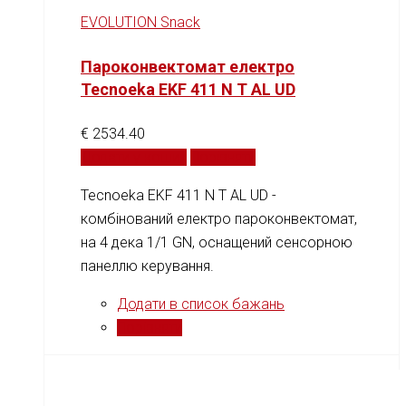
EVOLUTION Snack
Пароконвектомат електро
Tecnoeka EKF 411 N T AL UD
€
2534.40
Додати у кошик
Порівняти
Tecnoeka EKF 411 N T AL UD -
комбінований електро пароконвектомат,
на 4 дека 1/1 GN, оснащений сенсорною
панеллю керування.
Додати в список бажань
Порівняти