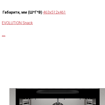
Габарити, мм (Ш*Г*В)
463x512x461
EVOLUTION Snack
...