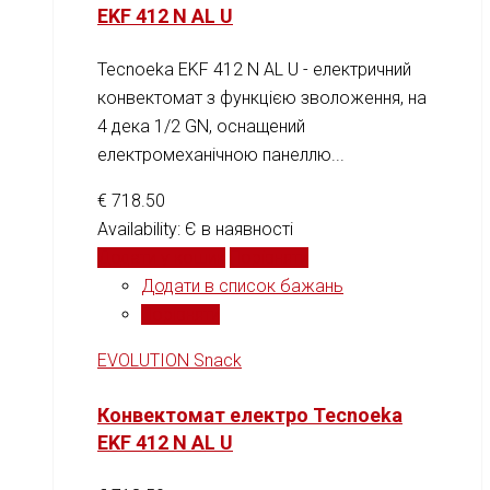
EKF 412 N AL U
Tecnoeka EKF 412 N AL U - електричний
конвектомат з функцією зволоження, на
4 дека 1/2 GN, оснащений
електромеханічною панеллю...
€
718.50
Availability:
Є в наявності
Додати у кошик
Порівняти
Додати в список бажань
Порівняти
EVOLUTION Snack
Конвектомат електро Tecnoeka
EKF 412 N AL U