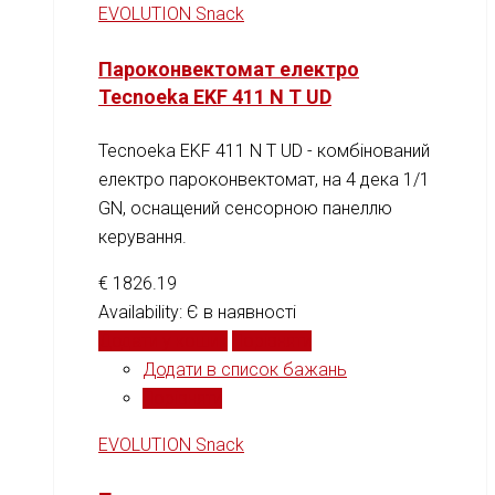
EVOLUTION Snack
Пароконвектомат електро
Tecnoeka EKF 411 N T UD
Tecnoeka EKF 411 N T UD - комбінований
електро пароконвектомат, на 4 дека 1/1
GN, оснащений cенсорною панеллю
керування.
€
1826.19
Availability:
Є в наявності
Додати у кошик
Порівняти
Додати в список бажань
Порівняти
EVOLUTION Snack