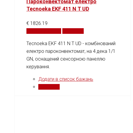
Пароконвектомат електро
Tecnoeka EKF 411 N T UD
€
1826.19
Додати у кошик
Порівняти
Tecnoeka EKF 411 N T UD - комбінований
електро пароконвектомат, на 4 дека 1/1
GN, оснащений cенсорною панеллю
керування.
Додати в список бажань
Порівняти