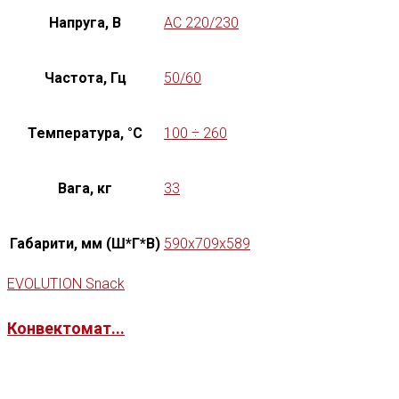
Напруга, В
AC 220/230
Частота, Гц
50/60
Температура, °C
100 ÷ 260
Вага, кг
33
Габарити, мм (Ш*Г*В)
590x709x589
EVOLUTION Snack
Конвектомат...