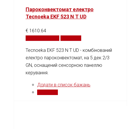
Пароконвектомат електро
Tecnoeka EKF 523 N T UD
€
1610.64
Додати у кошик
Порівняти
Tecnoeka EKF 523 N T UD - комбінований
електро пароконвектомат, на 5 дек 2/3
GN, оснащений сенсорною панеллю
керування.
Додати в список бажань
Порівняти