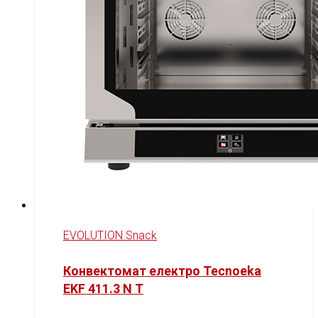
EVOLUTION Snack
Конвектомат електро Tecnoeka
EKF 411.3 N T