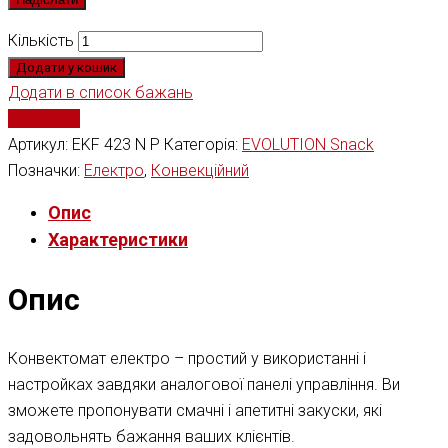
Кількість
Додати у кошик
Додати в список бажань
Порівняти
Артикул:
EKF 423 N P
Категорія:
EVOLUTION Snack
Позначки:
Електро
,
Конвекційний
Опис
Характеристики
Опис
Конвектомат електро – простий у використанні і
настройках завдяки аналогової панелі управління. Ви
зможете пропонувати смачні і апетитні закуски, які
задовольнять бажання ваших клієнтів.