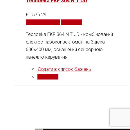
Tecnoeka EKF 364 N T UD
€
1575.29
Додати у кошик
Порівняти
Tecnoeka EKF 364 N T UD - комбінований
електро пароконвектомат, на 3 дека
600×400 мм, оснащений сенсорною
панеллю керування.
Додати в список бажань
Порівняти