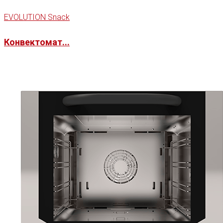
EVOLUTION Snack
Конвектомат...