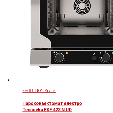
EVOLUTION Snack
Пароконвектомат електро
Tecnoeka EKF 423 N UD