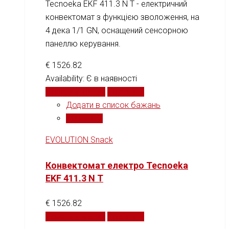
Tecnoeka EKF 411.3 N T - електричний
конвектомат з функцією зволоження, на
4 дека 1/1 GN, оснащений сенсорною
панеллю керування.
€
1526.82
Availability:
Є в наявності
Додати у кошик
Порівняти
Додати в список бажань
Порівняти
EVOLUTION Snack
Конвектомат електро Tecnoeka
EKF 411.3 N T
€
1526.82
Додати у кошик
Порівняти