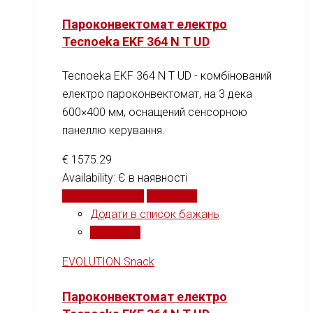
Пароконвектомат електро
Tecnoeka EKF 364 N T UD
Tecnoeka EKF 364 N T UD - комбінований
електро пароконвектомат, на 3 дека
600×400 мм, оснащений сенсорною
панеллю керування.
€
1575.29
Availability:
Є в наявності
Додати у кошик
Порівняти
Додати в список бажань
Порівняти
EVOLUTION Snack
Пароконвектомат електро