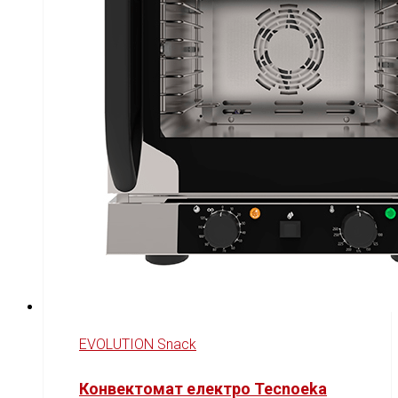
EVOLUTION Snack
Конвектомат електро Tecnoeka