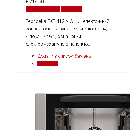
€
718.50
Додати у кошик
Порівняти
Tecnoeka EKF 412 N AL U - електричний
конвектомат з функцією зволоження, на
4 дека 1/2 GN, оснащений
електромеханічною панеллю...
Додати в список бажань
Порівняти