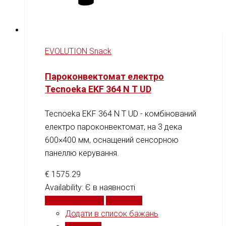
EVOLUTION Snack
Пароконвектомат електро
Tecnoeka EKF 364 N T UD
Tecnoeka EKF 364 N T UD - комбінований
електро пароконвектомат, на 3 дека
600×400 мм, оснащений сенсорною
панеллю керування.
€
1575.29
Availability:
Є в наявності
Додати у кошик
Порівняти
Додати в список бажань