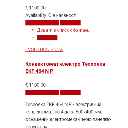
€
1100.00
Availability:
Є в наявності
Додати у кошик
Порівняти
Додати в список бажань
Порівняти
EVOLUTION Snack
Конвектомат електро Tecnoeka
EKF 464 N P
€
1100.00
Додати у кошик
Порівняти
Tecnoeka EKF 464 N P - електричний
конвектомат, на 4 дека 600×400 мм,
оснащений електромеханічною панеллю
керування.