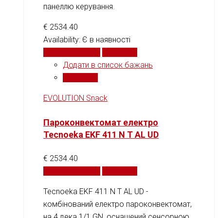
панеллю керування.
€
2534.40
Availability:
Є в наявності
Додати у кошик
Порівняти
Додати в список бажань
Порівняти
EVOLUTION Snack
Пароконвектомат електро
Tecnoeka EKF 411 N T AL UD
€
2534.40
Додати у кошик
Порівняти
Tecnoeka EKF 411 N T AL UD -
комбінований електро пароконвектомат,
на 4 дека 1/1 GN, оснащений сенсорною