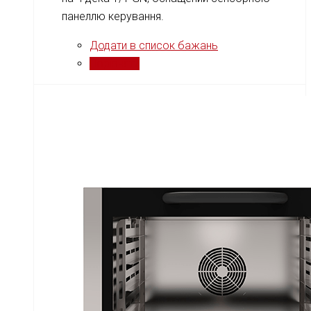
панеллю керування.
Додати в список бажань
Порівняти