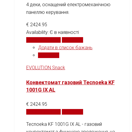
4 деки, оснащений електромеханічною
панеллю керування.
€
2424.95
Availability:
Є в наявності
Додати у кошик
Порівняти
Додати в список бажань
Порівняти
EVOLUTION Snack
Конвектомат газовий Tecnoeka KF
1001G IX AL
€
2424.95
Додати у кошик
Порівняти
Tecnoeka KF 1001G IX AL - газовий
конвектомат з функцією зволоження, на