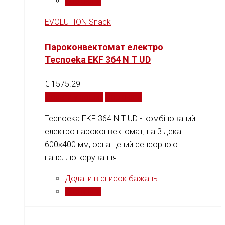
Порівняти
EVOLUTION Snack
Пароконвектомат електро
Tecnoeka EKF 364 N T UD
€
1575.29
Додати у кошик
Порівняти
Tecnoeka EKF 364 N T UD - комбінований
електро пароконвектомат, на 3 дека
600×400 мм, оснащений сенсорною
панеллю керування.
Додати в список бажань
Порівняти