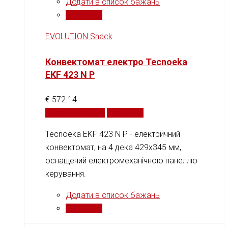
Додати в список бажань
Порівняти
EVOLUTION Snack
Конвектомат електро Tecnoeka
EKF 423 N P
€
572.14
Додати у кошик
Порівняти
Tecnoeka EKF 423 N P - електричний
конвектомат, на 4 дека 429x345 мм,
оснащений електромеханічною панеллю
керування.
Додати в список бажань
Порівняти