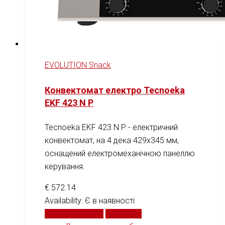
EVOLUTION Snack
Конвектомат електро Tecnoeka
EKF 423 N P
Tecnoeka EKF 423 N P - електричний
конвектомат, на 4 дека 429x345 мм,
оснащений електромеханічною панеллю
керування.
€
572.14
Availability:
Є в наявності
Додати у кошик
Порівняти