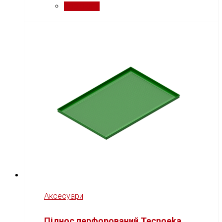
Порівняти
Аксесуари
Піднос перфорований Tecnoeka