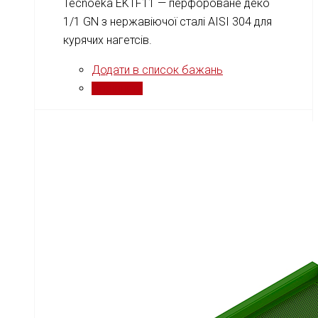
Tecnoeka EKTF11 — перфороване деко
1/1 GN з нержавіючої сталі AISI 304 для
курячих нагетсів.
Додати в список бажань
Порівняти