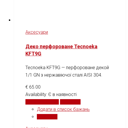
Аксесуари
Деко перфороване Tecnoeka
KFT9G
Tecnoeka KFT9G — перфороване декой
1/1 GN з нержавіючої сталі AISI 304.
€
65.00
Availability:
Є в наявності
Додати у кошик
Порівняти
Додати в список бажань
Порівняти