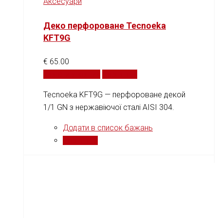
Аксесуари
Деко перфороване Tecnoeka
KFT9G
€
65.00
Додати у кошик
Порівняти
Tecnoeka KFT9G — перфороване декой
1/1 GN з нержавіючої сталі AISI 304.
Додати в список бажань
Порівняти