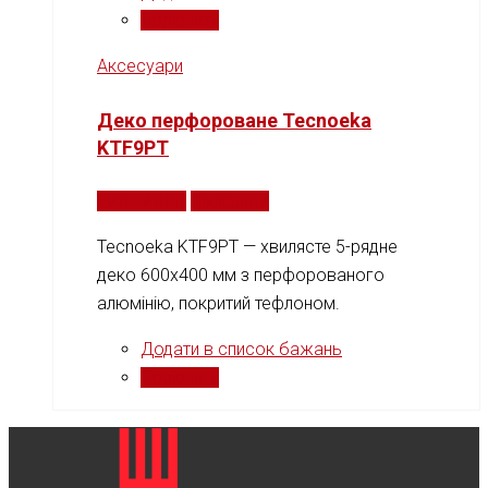
Порівняти
Аксесуари
Деко перфороване Tecnoeka
KTF9PT
Читати далі
Порівняти
Tecnoeka KTF9PT — хвилясте 5-рядне
деко 600x400 мм з перфорованого
алюмінію, покритий тефлоном.
Додати в список бажань
Порівняти