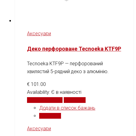
Аксесуари
Деко перфороване Tecnoeka KTF9P
Tecnoeka KTF9P — перфорований
хвилястий 5-рядний деко з алюмінію.
€
101.00
Availability:
Є в наявності
Додати у кошик
Порівняти
Додати в список бажань
Порівняти
Аксесуари