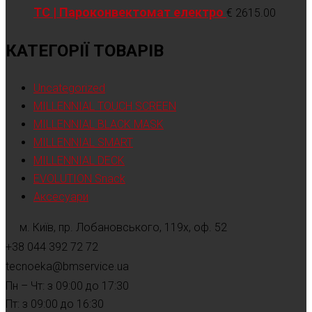
TC | Пароконвектомат електро
€
2615.00
КАТЕГОРІЇ ТОВАРІВ
Uncategorized
MILLENNIAL TOUCH SCREEN
MILLENNIAL BLACK MASK
MILLENNIAL SMART
MILLENNIAL DECK
EVOLUTION Snack
Аксесуари
м. Київ, пр. Лобановського, 119х, оф. 52
+38 044 392 72 72
tecnoeka@bmservice.ua
Пн – Чт: з 09:00 до 17:30
Пт: з 09:00 до 16:30