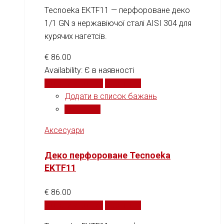
Tecnoeka EKTF11 — перфороване деко
1/1 GN з нержавіючої сталі AISI 304 для
курячих нагетсів.
€
86.00
Availability:
Є в наявності
Додати у кошик
Порівняти
Додати в список бажань
Порівняти
Аксесуари
Деко перфороване Tecnoeka
EKTF11
€
86.00
Додати у кошик
Порівняти