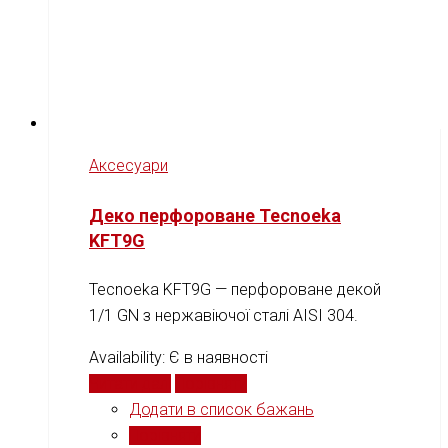
Аксесуари
Деко перфороване Tecnoeka
KFT9G
Tecnoeka KFT9G — перфороване декой
1/1 GN з нержавіючої сталі AISI 304.
Availability:
Є в наявності
Читати далі
Порівняти
Додати в список бажань
Порівняти