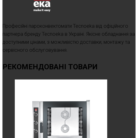
Професійні пароконвектомати Tecnoeka від офіційного
партнера бренду Tecnoeka в Україні. Якісне обладнання за
доступними цінами, з можливістю доставки, монтажу та
сервісного обслуговування.
РЕКОМЕНДОВАНІ ТОВАРИ