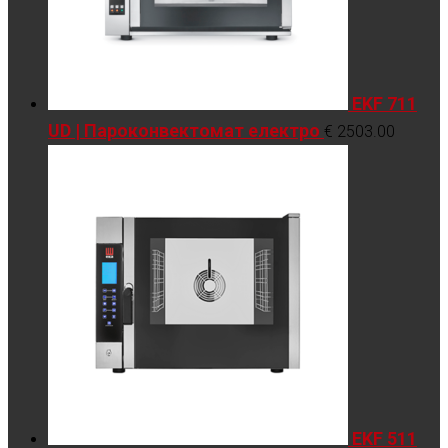
EKF 711
UD | Пароконвектомат електро
€
2503.00
EKF 511