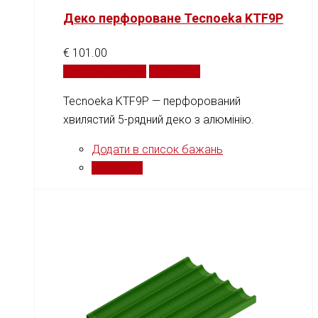
Деко перфороване Tecnoeka KTF9P
€
101.00
Додати у кошик
Порівняти
Tecnoeka KTF9P — перфорований
хвилястий 5-рядний деко з алюмінію.
Додати в список бажань
Порівняти