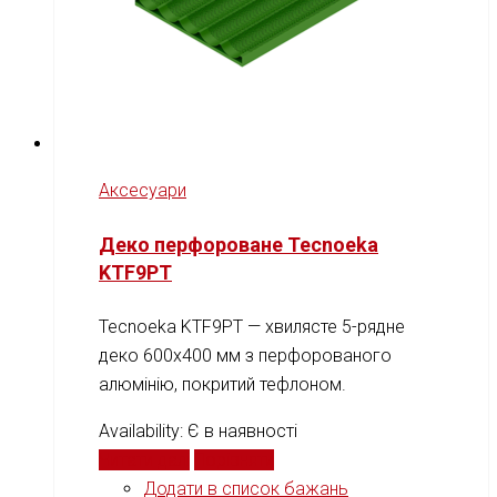
Аксесуари
Деко перфороване Tecnoeka
KTF9PT
Tecnoeka KTF9PT — хвилясте 5-рядне
деко 600x400 мм з перфорованого
алюмінію, покритий тефлоном.
Availability:
Є в наявності
Читати далі
Порівняти
Додати в список бажань