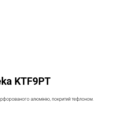
eka KTF9PT
ерфорованого алюмінію, покритий тефлоном.