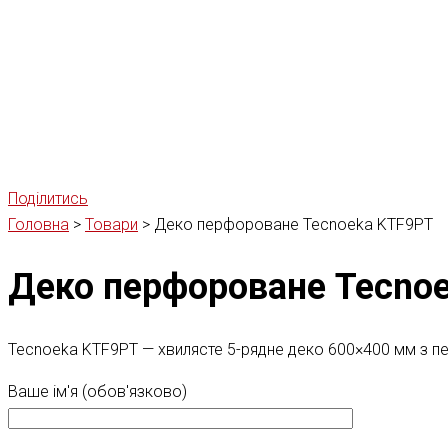
Поділитись
Головна
>
Товари
>
Деко перфороване Tecnoeka KTF9PT
Деко перфороване Tecno
Tecnoeka KTF9PT — хвилясте 5-рядне деко 600×400 мм з п
Ваше ім'я (обов'язково)