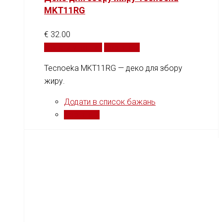
MKT11RG
€
32.00
Додати у кошик
Порівняти
Tecnoeka MKT11RG — деко для збору
жиру.
Додати в список бажань
Порівняти