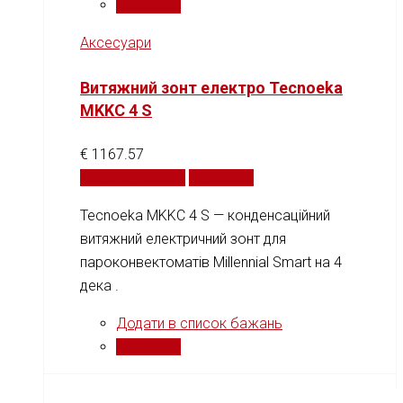
Порівняти
Аксесуари
Витяжний зонт електро Tecnoeka
MKKC 4 S
€
1167.57
Додати у кошик
Порівняти
Tecnoeka MKKC 4 S — конденсаційний
витяжний електричний зонт для
пароконвектоматів Millennial Smart на 4
дека .
Додати в список бажань
Порівняти