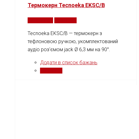
Термокерн Tecnoeka EKSC/B
Читати далі
Порівняти
Tecnoeka EKSC/B — термокерн з
тефлоновою ручкою, укомплектований
аудіо роз'ємом jack Ø 6,3 мм на 90°.
Додати в список бажань
Порівняти