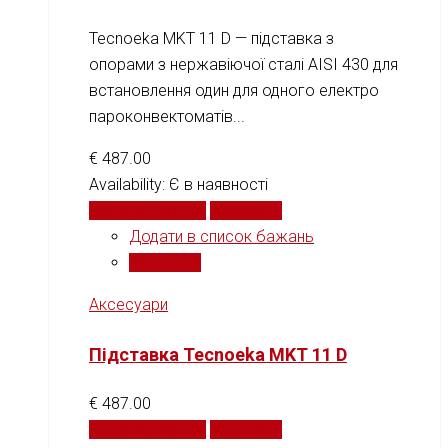
Tecnoeka MKT 11 D — підставка з
опорами з нержавіючої сталі AISI 430 для
встановлення один для одного електро
пароконвектоматів...
€
487.00
Availability:
Є в наявності
Додати у кошик
Порівняти
Додати в список бажань
Порівняти
Аксесуари
Підставка Tecnoeka MKT 11 D
€
487.00
Додати у кошик
Порівняти