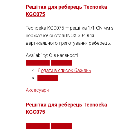
Решітка для реберець Tecnoeka
KGC075
Tecnoeka KGC075 — решітка 1/1 GN мм з
нержавіючої сталі INOX 304 для
вертикального приготування реберець.
Availability:
Є в наявності
Читати далі
Порівняти
Додати в список бажань
Порівняти
Аксесуари
Решітка для реберець Tecnoeka
KGC075
Читати далі
Порівняти