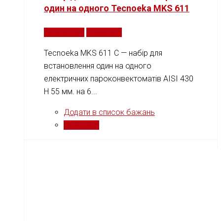
один на одного Tecnoeka MKS 611
Читати далі
Порівняти
Tecnoeka MKS 611 C — набір для
встановлення один на одного
електричних пароконвектоматів AISI 430
H 55 мм. на 6...
Додати в список бажань
Порівняти