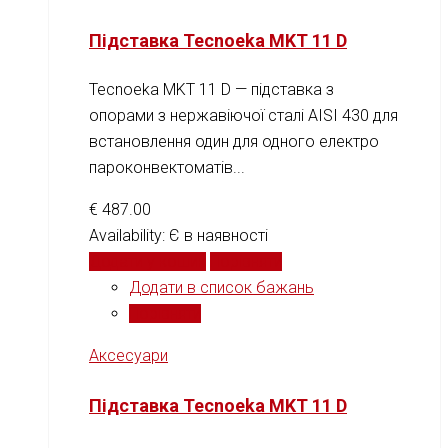
Підставка Tecnoeka MKT 11 D
Tecnoeka MKT 11 D — підставка з
опорами з нержавіючої сталі AISI 430 для
встановлення один для одного електро
пароконвектоматів...
€
487.00
Availability:
Є в наявності
Додати у кошик
Порівняти
Додати в список бажань
Порівняти
Аксесуари
Підставка Tecnoeka MKT 11 D