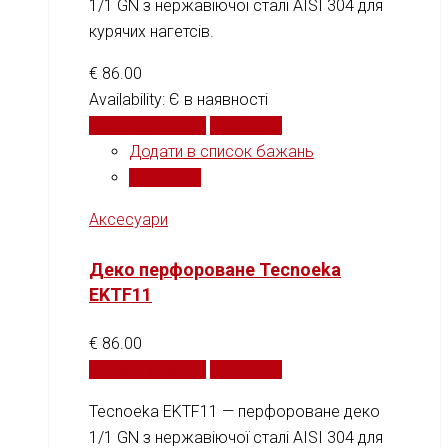
1/1 GN з нержавіючої сталі AISI 304 для
курячих нагетсів.
€
86.00
Availability:
Є в наявності
Додати у кошик
Порівняти
Додати в список бажань
Порівняти
Аксесуари
Деко перфороване Tecnoeka
EKTF11
€
86.00
Додати у кошик
Порівняти
Tecnoeka EKTF11 — перфороване деко
1/1 GN з нержавіючої сталі AISI 304 для