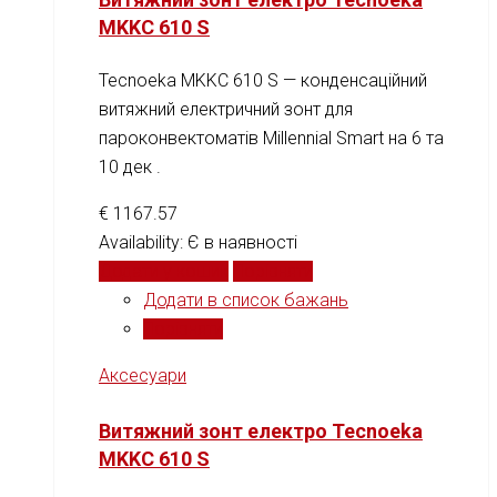
MKKC 610 S
Tecnoeka MKKC 610 S — конденсаційний
витяжний електричний зонт для
пароконвектоматів Millennial Smart на 6 та
10 дек .
€
1167.57
Availability:
Є в наявності
Додати у кошик
Порівняти
Додати в список бажань
Порівняти
Аксесуари
Витяжний зонт електро Tecnoeka
MKKC 610 S