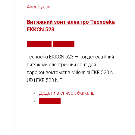
Аксесуари
Витяжний зонт електро Tecnoeka
EKKCN 523
Читати далі
Порівняти
Tecnoeka EKKCN 523 — конденсаційний
витяжний електричний зонт для
пароконвектоматів Millennial EKF 523 N
UD і EKF 523 N T...
Додати в список бажань
Порівняти