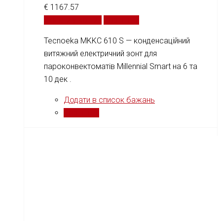
€
1167.57
Додати у кошик
Порівняти
Tecnoeka MKKC 610 S — конденсаційний
витяжний електричний зонт для
пароконвектоматів Millennial Smart на 6 та
10 дек .
Додати в список бажань
Порівняти