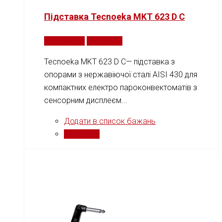
Підставка Tecnoeka MKT 623 D C
Читати далі
Порівняти
Tecnoeka MKT 623 D C— підставка з
опорами з нержавіючої сталі AISI 430 для
компактних електро пароконвектоматів з
сенсорним дисплеєм...
Додати в список бажань
Порівняти