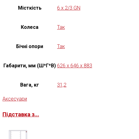
Місткість
6 x 2/3 GN
Колеса
Так
Бічні опори
Так
Габарити, мм (Ш*Г*В)
626 x 646 x 883
Вага, кг
31,2
Аксесуари
Підставка з...