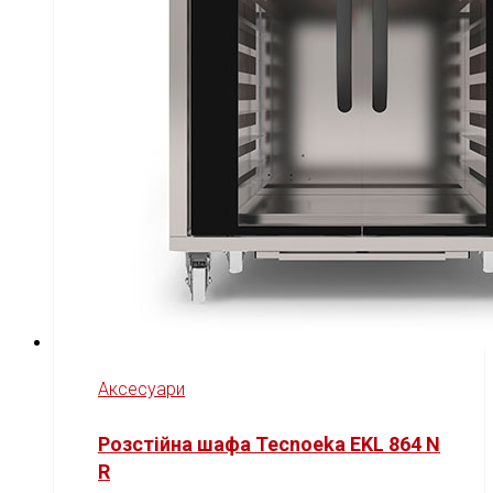
Аксесуари
Розстійна шафа Tecnoeka EKL 864 N
R