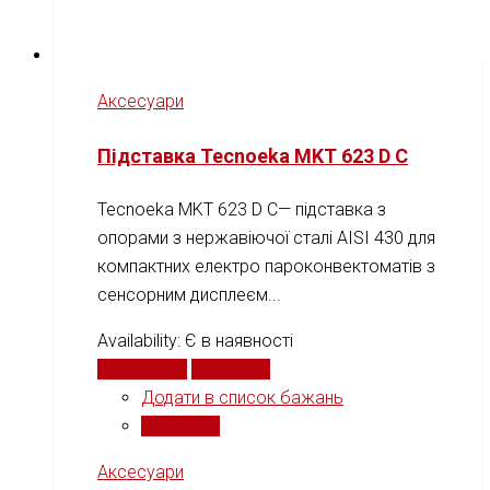
Аксесуари
Підставка Tecnoeka MKT 623 D C
Tecnoeka MKT 623 D C— підставка з
опорами з нержавіючої сталі AISI 430 для
компактних електро пароконвектоматів з
сенсорним дисплеєм...
Availability:
Є в наявності
Читати далі
Порівняти
Додати в список бажань
Порівняти
Аксесуари