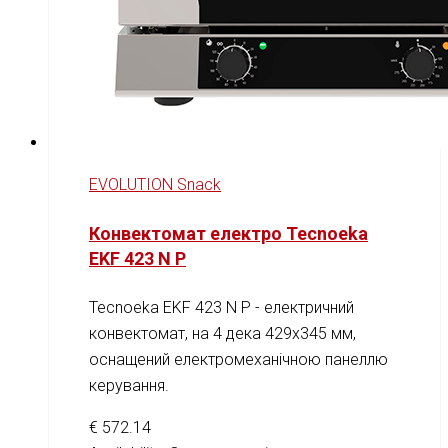
EVOLUTION Snack
Конвектомат електро Tecnoeka
EKF 423 N P
Tecnoeka EKF 423 N P - електричний
конвектомат, на 4 дека 429x345 мм,
оснащений електромеханічною панеллю
керування.
€
572.14