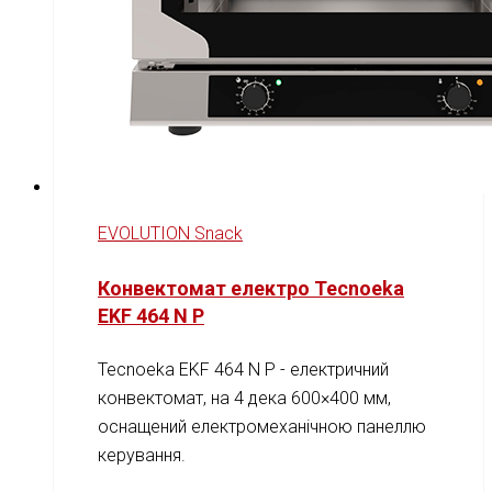
EVOLUTION Snack
Конвектомат електро Tecnoeka
EKF 464 N P
Tecnoeka EKF 464 N P - електричний
конвектомат, на 4 дека 600×400 мм,
оснащений електромеханічною панеллю
керування.