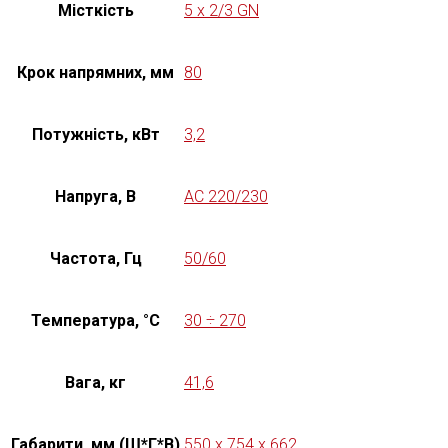
Місткість
5 x 2/3 GN
Крок напрямних, мм
80
Потужність, кВт
3,2
Напруга, В
AC 220/230
Частота, Гц
50/60
Температура, °C
30 ÷ 270
Вага, кг
41,6
Габарити, мм (Ш*Г*В)
550 x 754 x 662