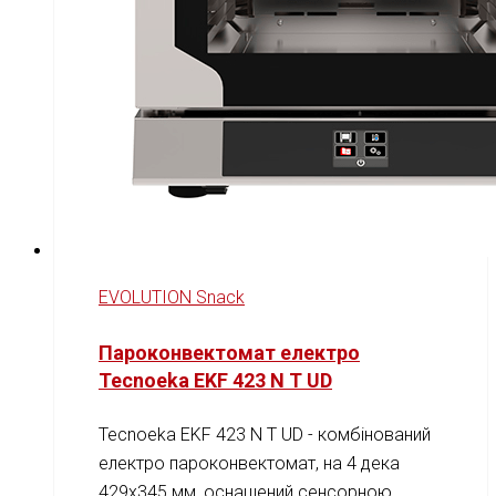
EVOLUTION Snack
Пароконвектомат електро
Tecnoeka EKF 423 N T UD
Tecnoeka EKF 423 N T UD - комбінований
електро пароконвектомат, на 4 дека
429x345 мм, оснащений сенсорною