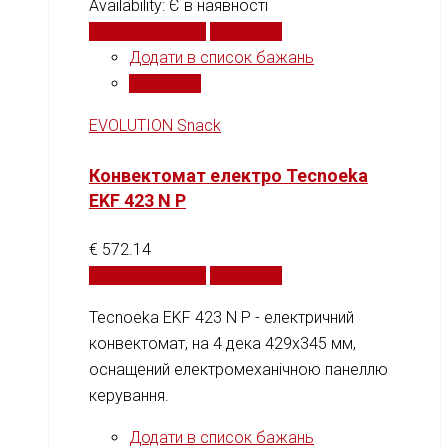
Availability:
Є в наявності
Додати у кошик
Порівняти
Додати в список бажань
Порівняти
EVOLUTION Snack
Конвектомат електро Tecnoeka
EKF 423 N P
€
572.14
Додати у кошик
Порівняти
Tecnoeka EKF 423 N P - електричний
конвектомат, на 4 дека 429x345 мм,
оснащений електромеханічною панеллю
керування.
Додати в список бажань