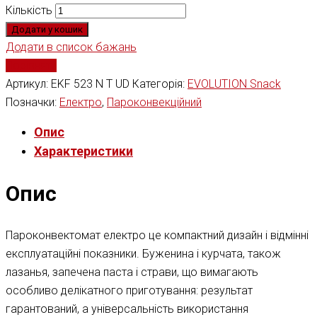
Кількість
Додати у кошик
Додати в список бажань
Порівняти
Артикул:
EKF 523 N T UD
Категорія:
EVOLUTION Snack
Позначки:
Електро
,
Пароконвекційний
Опис
Характеристики
Опис
Пароконвектомат електро це компактний дизайн і відмінні
експлуатаційні показники. Буженина і курчата, також
лазанья, запечена паста і страви, що вимагають
особливо делікатного приготування: результат
гарантований, а універсальність використання