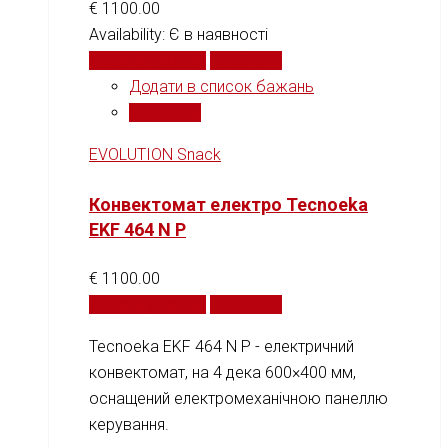
€
1100.00
Availability:
Є в наявності
Додати у кошик
Порівняти
Додати в список бажань
Порівняти
EVOLUTION Snack
Конвектомат електро Tecnoeka
EKF 464 N P
€
1100.00
Додати у кошик
Порівняти
Tecnoeka EKF 464 N P - електричний
конвектомат, на 4 дека 600×400 мм,
оснащений електромеханічною панеллю
керування.