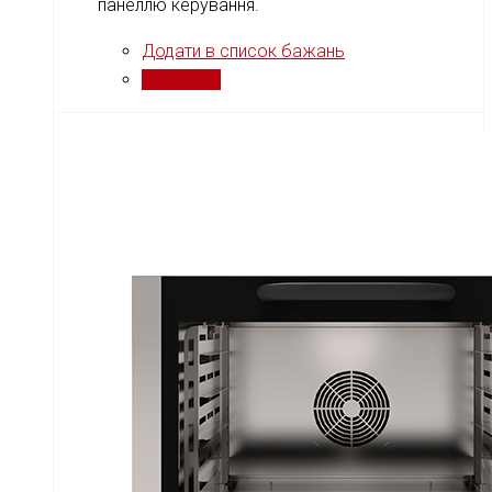
панеллю керування.
Додати в список бажань
Порівняти