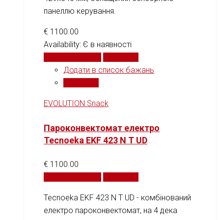
панеллю керування.
€
1100.00
Availability:
Є в наявності
Додати у кошик
Порівняти
Додати в список бажань
Порівняти
EVOLUTION Snack
Пароконвектомат електро
Tecnoeka EKF 423 N T UD
€
1100.00
Додати у кошик
Порівняти
Tecnoeka EKF 423 N T UD - комбінований
електро пароконвектомат, на 4 дека