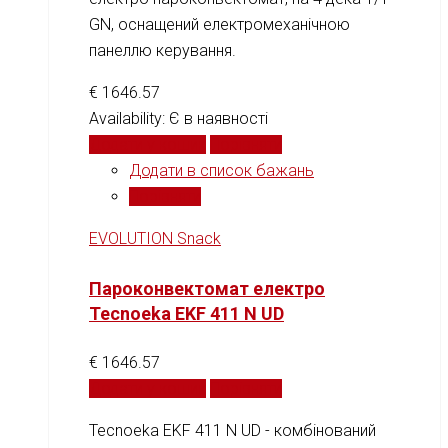
GN, оснащений електромеханічною
панеллю керування.
€
1646.57
Availability:
Є в наявності
Додати у кошик
Порівняти
Додати в список бажань
Порівняти
EVOLUTION Snack
Пароконвектомат електро
Tecnoeka EKF 411 N UD
€
1646.57
Додати у кошик
Порівняти
Tecnoeka EKF 411 N UD - комбінований