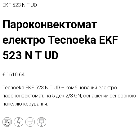
EKF 523 N T UD
Пароконвектомат
електро Tecnoeka EKF
523 N T UD
€
1610.64
Tecnoeka EKF 523 N T UD – комбінований електро
пароконвектомат, на 5 дек 2/3 GN, оснащений сенсорною
панеллю керування.