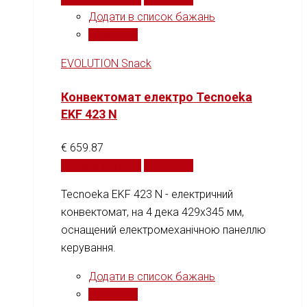
Додати в список бажань
Порівняти
EVOLUTION Snack
Конвектомат електро Tecnoeka
EKF 423 N
€
659.87
Додати у кошик
Порівняти
Tecnoeka EKF 423 N - електричний
конвектомат, на 4 дека 429x345 мм,
оснащений електромеханічною панеллю
керування.
Додати в список бажань
Порівняти