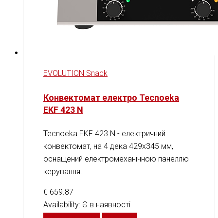
EVOLUTION Snack
Конвектомат електро Tecnoeka
EKF 423 N
Tecnoeka EKF 423 N - електричний
конвектомат, на 4 дека 429x345 мм,
оснащений електромеханічною панеллю
керування.
€
659.87
Availability:
Є в наявності
Додати у кошик
Порівняти