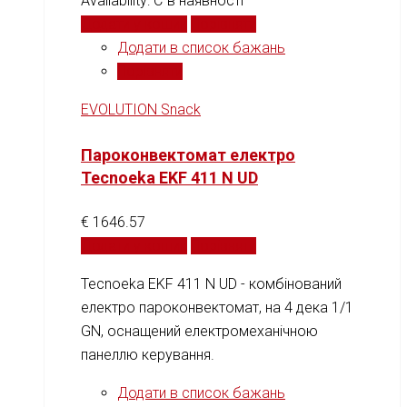
Availability:
Є в наявності
Додати у кошик
Порівняти
Додати в список бажань
Порівняти
EVOLUTION Snack
Пароконвектомат електро
Tecnoeka EKF 411 N UD
€
1646.57
Додати у кошик
Порівняти
Tecnoeka EKF 411 N UD - комбінований
електро пароконвектомат, на 4 дека 1/1
GN, оснащений електромеханічною
панеллю керування.
Додати в список бажань