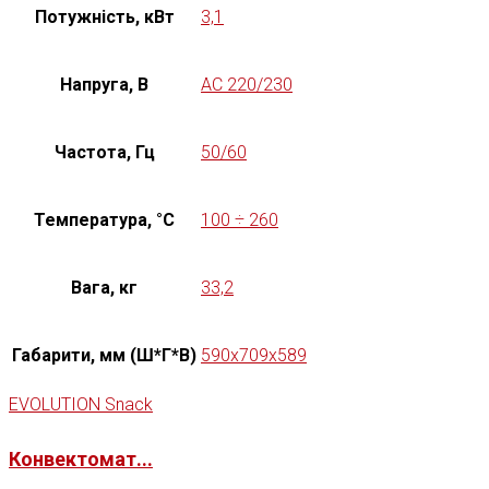
Потужність, кВт
3,1
Напруга, В
AC 220/230
Частота, Гц
50/60
Температура, °C
100 ÷ 260
Вага, кг
33,2
Габарити, мм (Ш*Г*В)
590x709x589
EVOLUTION Snack
Конвектомат...