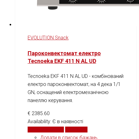
EVOLUTION Snack
Пароконвектомат електро
Tecnoeka EKF 411 N AL UD
Tecnoeka EKF 411 N AL UD - комбінований
електро пароконвектомат, на 4 дека 1/1
GN, оснащений електромеханічною
панеллю керування.
€
2385.60
Availability:
Є в наявності
Додати у кошик
Порівняти
Додати в список бажань