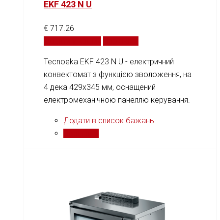
EKF 423 N U
€
717.26
Додати у кошик
Порівняти
Tecnoeka EKF 423 N U - електричний
конвектомат з функцією зволоження, на
4 дека 429x345 мм, оснащений
електромеханічною панеллю керування.
Додати в список бажань
Порівняти