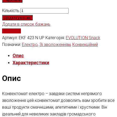
Кількість
Додати у кошик
Додати в список бажань
Порівняти
Артикул:
EKF 423 N UP
Категорія:
EVOLUTION Snack
Позначки:
Електро
,
Зі зволоженням
,
Конвекційний
Опис
Характеристики
Опис
Конвектомат електро – завдяки системі непрямого
зволоження цей конвектомат дозволить вам зробити все
ваші продукти смачнішими, апетитними і хрусткими. Він
ідеальний для невеликих закладів громадського