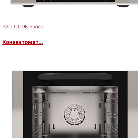
EVOLUTION Snack
Конвектомат...