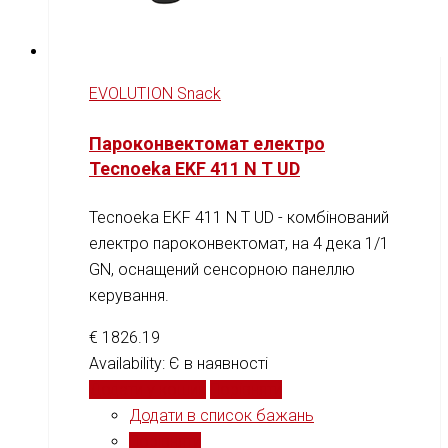
EVOLUTION Snack
Пароконвектомат електро
Tecnoeka EKF 411 N T UD
Tecnoeka EKF 411 N T UD - комбінований
електро пароконвектомат, на 4 дека 1/1
GN, оснащений cенсорною панеллю
керування.
€
1826.19
Availability:
Є в наявності
Додати у кошик
Порівняти
Додати в список бажань
Порівняти