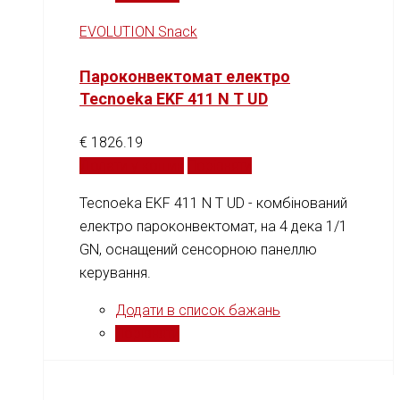
EVOLUTION Snack
Пароконвектомат електро
Tecnoeka EKF 411 N T UD
€
1826.19
Додати у кошик
Порівняти
Tecnoeka EKF 411 N T UD - комбінований
електро пароконвектомат, на 4 дека 1/1
GN, оснащений cенсорною панеллю
керування.
Додати в список бажань
Порівняти