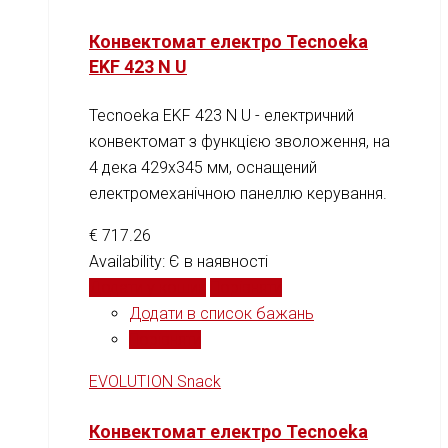
Конвектомат електро Tecnoeka
EKF 423 N U
Tecnoeka EKF 423 N U - електричний
конвектомат з функцією зволоження, на
4 дека 429x345 мм, оснащений
електромеханічною панеллю керування.
€
717.26
Availability:
Є в наявності
Додати у кошик
Порівняти
Додати в список бажань
Порівняти
EVOLUTION Snack
Конвектомат електро Tecnoeka