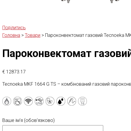
Поділитись
Головна
>
Товари
>
Пароконвектомат газовий Tecnoeka MK
Пароконвектомат газовий
€
12873.17
Tecnoeka MKF 1664 G TS – комбінований газовий пароконве
Ваше ім'я (обов'язково)