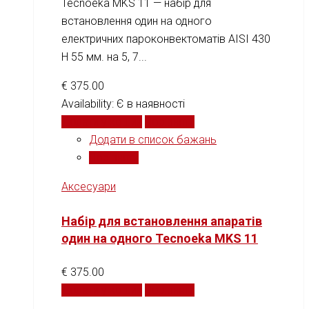
Tecnoeka MKS 11 — набір для
встановлення один на одного
електричних пароконвектоматів AISI 430
H 55 мм. на 5, 7...
€
375.00
Availability:
Є в наявності
Додати у кошик
Порівняти
Додати в список бажань
Порівняти
Аксесуари
Набір для встановлення апаратів
один на одного Tecnoeka MKS 11
€
375.00
Додати у кошик
Порівняти