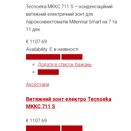
Tecnoeka MKKC 711 S — конденсаційний
витяжний електричний зонт для
пароконвектоматів Millennial Smart на 7 та
11 дек .
€
1107.69
Availability:
Є в наявності
Додати у кошик
Порівняти
Додати в список бажань
Порівняти
Аксесуари
Витяжний зонт електро Tecnoeka
MKKC 711 S
€
1107.69
Додати у кошик
Порівняти