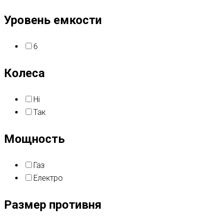
Уровень емкости
6
Колеса
Ні
Так
Мощность
Газ
Електро
Размер противня